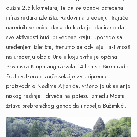
dužini 2,5 kilometara, te da se obnovi oštećena
infrastruktura izletišta. Radovi na uređenju trajaće
narednih sedmicu dana do kada je planirano da
sve aktivnosti budi privedene kraju. Uporedo sa
uređenjem izletišta, trenutno se odvijaju i aktivnosti
na uređenju obala Une u koju svrhu je općina
Bosanska Krupa angažovala 14 lica sa Biroa rada.
Pod nadzorom vođe sekcije za pripremu
proizvodnje Nedima Ä†ehića, vršeno je uklanjanje
niskog raslinja i drveća na potezu između Mosta
žrtava srebreničkog genocida i naselja Bužimkići.