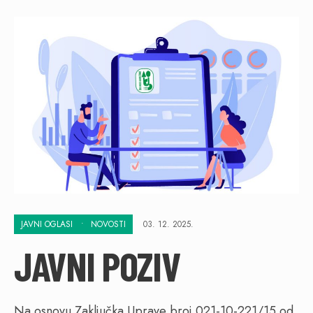
JAVNI OGLASI
•
NOVOSTI
03. 12. 2025.
JAVNI POZIV
Na osnovu Zaključka Uprave broj 021-10-221/15 od