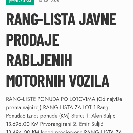
JAVNI OGLASI
10. 06. 2026.
RANG-LISTA JAVNE
PRODAJE
RABLJENIH
MOTORNIH VOZILA
RANG-LISTE PONUDA PO LOTOVIMA (Od najviše
prema najnižoj) RANG-LISTA ZA LOT 1 Rang
Ponuđač Iznos ponude (KM) Status 1. Alen Suljić
13.696,00 KM Prvorangirani 2. Emir Suljić
13.494,00 KM Ispod procjenjene RANG-LISTA ZA