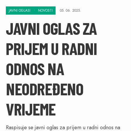
JAVNI OGLASI
•
NOVOSTI
05. 06. 2025.
JAVNI OGLAS ZA
PRIJEM U RADNI
ODNOS NA
NEODREĐENO
VRIJEME
Raspisuje se javni oglas za prijem u radni odnos na