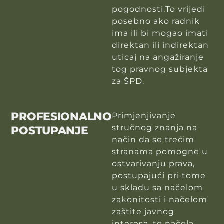
pogodnosti.To vrijedi
posebno ako radnik
ima ili bi mogao imati
direktan ili indirektan
uticaj na angažiranje
tog pravnog subjekta
za ŠPD.
PROFESIONALNO
Primjenjivanje
stručnog znanja na
POSTUPANJE
način da se trećim
stranama pomogne u
ostvarivanju prava,
postupajući pri tome
u skladu sa načelom
zakonitosti i načelom
zaštite javnog
interesa, te načela