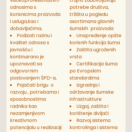
visokoprofesionalnim
trajno zadovoljavaju
odnosima s
potrebe društva,
korisnicima proizvoda
tržišta u pogledu
i usluga,kao i
asortimana glavnih
dobavljačima,
šumskih proizvoda
Podizati razinu i
Unapređenje opšte
kvalitet odnosa s
korisnih funkcija šuma
javnošću i
Zaštita ugroženih
kontinuirano je
vrsta
upoznavati sa
Certifikacija šuma
odgovornim
po Evropskim
poslovanjem ŠPD-a,
standardima
Pojačati brigu o
Izgradnja i
razvoju , potrebama i
održavanje šumske
sposobnostima
infrastrukture
radnika kao
Uzgoj, zaštita i
nezamjenjivom
korištenje divljači
kreativnom
Razvoj sistema
potencijalu u realizaciji
kontrolinga i sistema