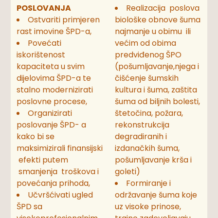
POSLOVANJA
Realizacija poslova
Ostvariti primjeren
biološke obnove šuma
rast imovine ŠPD-a,
najmanje u obimu ili
Povećati
većim od obima
iskorištenost
predviđenog ŠPO
kapaciteta u svim
(pošumljavanje,njega i
dijelovima ŠPD-a te
čišćenje šumskih
stalno modernizirati
kultura i šuma, zaštita
poslovne procese,
šuma od biljnih bolesti,
Organizirati
štetočina, požara,
poslovanje ŠPD- a
rekonstrukcija
kako bi se
degradiranih i
maksimizirali finansijski
izdanačkih šuma,
efekti putem
pošumljavanje krša i
smanjenja troškova i
goleti)
povećanja prihoda,
Formiranje i
Učvršćivati ugled
održavanje šuma koje
ŠPD sa
uz visoke prinose,