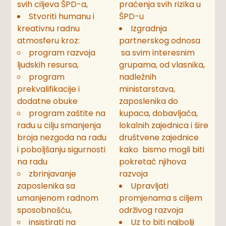
svih ciljeva ŠPD-a,
praćenja svih rizika u
Stvoriti humanu i
ŠPD-u
kreativnu radnu
Izgradnja
atmosferu kroz:
partnerskog odnosa
program razvoja
sa svim interesnim
ljudskih resursa,
grupama, od vlasnika,
program
nadležnih
prekvalifikacije i
ministarstava,
dodatne obuke
zaposlenika do
program zaštite na
kupaca, dobavljača,
radu u cilju smanjenja
lokalnih zajednica i šire
broja nezgoda na radu
društvene zajednice
i poboljšanju sigurnosti
kako bismo mogli biti
na radu
pokretač njihova
zbrinjavanje
razvoja
zaposlenika sa
Upravljati
umanjenom radnom
promjenama s ciljem
sposobnošću,
održivog razvoja
insistirati na
Uz to biti najbolji