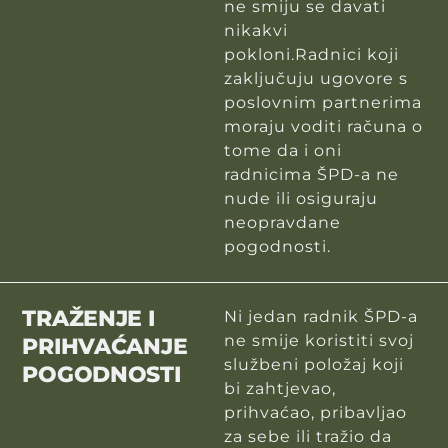
ne smiju se davati
nikakvi
pokloni.Radnici koji
zaključuju ugovore s
poslovnim partnerima
moraju voditi računa o
tome da i oni
radnicima ŠPD-a ne
nude ili osiguraju
neopravdane
pogodnosti.
TRAŽENJE I
Ni jedan radnik ŠPD-a
ne smije koristiti svoj
PRIHVAĆANJE
službeni položaj koji
POGODNOSTI
bi zahtjevao,
prihvaćao, pribavljao
za sebe ili tražio da