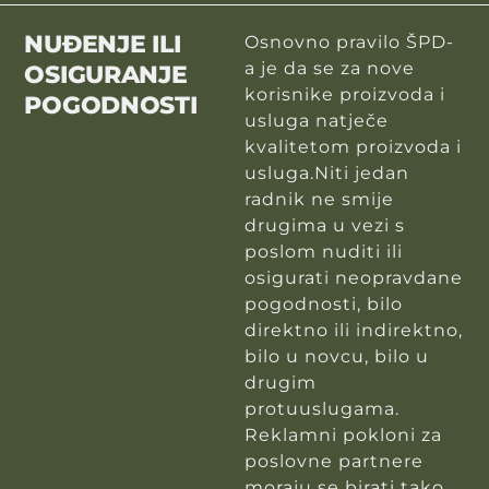
NUĐENJE ILI
Osnovno pravilo ŠPD-
a je da se za nove
OSIGURANJE
korisnike proizvoda i
POGODNOSTI
usluga natječe
kvalitetom proizvoda i
usluga.Niti jedan
radnik ne smije
drugima u vezi s
poslom nuditi ili
osigurati neopravdane
pogodnosti, bilo
direktno ili indirektno,
bilo u novcu, bilo u
drugim
protuuslugama.
Reklamni pokloni za
poslovne partnere
moraju se birati tako