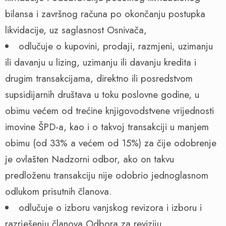
bilansa i završnog računa po okončanju postupka
likvidacije, uz saglasnost Osnivača,
odlučuje o kupovini, prodaji, razmjeni, uzimanju
ili davanju u lizing, uzimanju ili davanju kredita i
drugim transakcijama, direktno ili posredstvom
supsidijarnih društava u toku poslovne godine, u
obimu većem od trećine knjigovodstvene vrijednosti
imovine ŠPD-a, kao i o takvoj transakciji u manjem
obimu (od 33% a većem od 15%) za čije odobrenje
je ovlašten Nadzorni odbor, ako on takvu
predloženu transakciju nije odobrio jednoglasnom
odlukom prisutnih članova.
odlučuje o izboru vanjskog revizora i izboru i
razrješenju članova Odbora za reviziju,