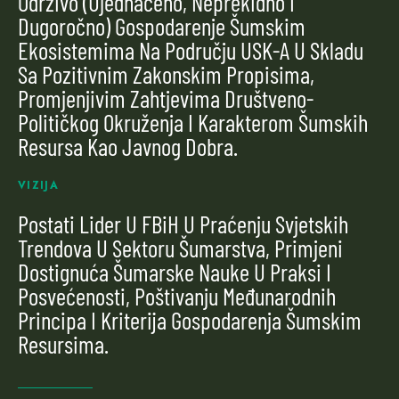
Održivo (ujednačeno, Neprekidno I
Dugoročno) Gospodarenje Šumskim
Ekosistemima Na Području USK-A U Skladu
Sa Pozitivnim Zakonskim Propisima,
Promjenjivim Zahtjevima Društveno-
Političkog Okruženja I Karakterom Šumskih
Resursa Kao Javnog Dobra.
VIZIJA
Postati Lider U FBiH U Praćenju Svjetskih
Trendova U Sektoru Šumarstva, Primjeni
Dostignuća Šumarske Nauke U Praksi I
Posvećenosti, Poštivanju Međunarodnih
Principa I Kriterija Gospodarenja Šumskim
Resursima.