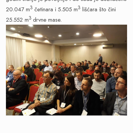
3
3
20.047 m
četinara i 5.505 m
lišćara što čini
3
25.552 m
drvne mase.