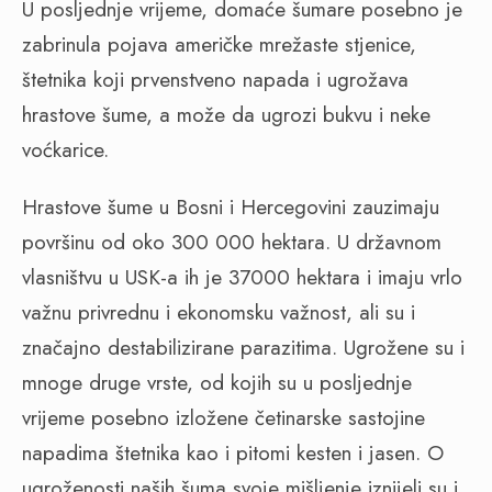
U posljednje vrijeme, domaće šumare posebno je
zabrinula pojava američke mrežaste stjenice,
štetnika koji prvenstveno napada i ugrožava
hrastove šume, a može da ugrozi bukvu i neke
voćkarice.
Hrastove šume u Bosni i Hercegovini zauzimaju
površinu od oko 300 000 hektara. U državnom
vlasništvu u USK-a ih je 37000 hektara i imaju vrlo
važnu privrednu i ekonomsku važnost, ali su i
značajno destabilizirane parazitima. Ugrožene su i
mnoge druge vrste, od kojih su u posljednje
vrijeme posebno izložene četinarske sastojine
napadima štetnika kao i pitomi kesten i jasen. O
ugroženosti naših šuma svoje mišljenje iznijeli su i