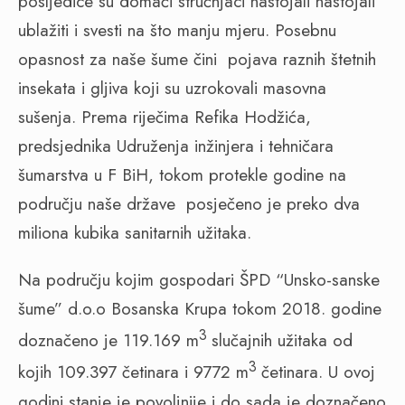
posljedice su domaći stručnjaci nastojali nastojali
ublažiti i svesti na što manju mjeru. Posebnu
opasnost za naše šume čini
pojava raznih štetnih
insekata i gljiva koji su uzrokovali masovna
sušenja. Prema riječima Refika Hodžića,
predsjednika Udruženja inžinjera i tehničara
šumarstva u F BiH, tokom protekle godine na
području naše države
posječeno je preko dva
miliona kubika sanitarnih užitaka.
Na području kojim gospodari ŠPD “Unsko-sanske
šume” d.o.o Bosanska Krupa tokom 2018. godine
3
doznačeno je 119.169 m
slučajnih užitaka od
3
kojih 109.397 četinara i 9772 m
četinara. U ovoj
godini stanje je povoljnije i do sada je doznačeno