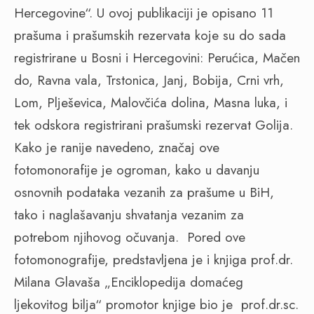
Hercegovine“. U ovoj publikaciji je opisano 11
prašuma i prašumskih rezervata koje su do sada
registrirane u Bosni i Hercegovini: Perućica, Mačen
do, Ravna vala, Trstonica, Janj, Bobija, Crni vrh,
Lom, Plješevica, Malovčića dolina, Masna luka, i
tek odskora registrirani prašumski rezervat Golija.
Kako je ranije navedeno, značaj ove
fotomonorafije je ogroman, kako u davanju
osnovnih podataka vezanih za prašume u BiH,
tako i naglašavanju shvatanja vezanim za
potrebom njihovog očuvanja.
Pored ove
fotomonografije, predstavljena je i knjiga prof.dr.
Milana Glavaša „Enciklopedija domaćeg
ljekovitog bilja“ promotor knjige bio je
prof.dr.sc.