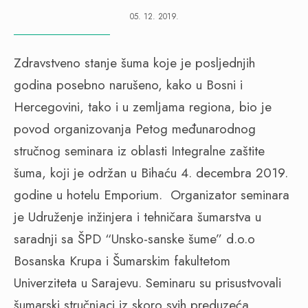
05. 12. 2019.
Zdravstveno stanje šuma koje je posljednjih
godina posebno narušeno, kako u Bosni i
Hercegovini, tako i u zemljama regiona, bio je
povod organizovanja Petog međunarodnog
stručnog seminara iz oblasti Integralne zaštite
šuma, koji je održan u Bihaću 4. decembra 2019.
godine u hotelu Emporium.
Organizator seminara
je Udruženje inžinjera i tehničara šumarstva u
saradnji sa ŠPD “Unsko-sanske šume” d.o.o
Bosanska Krupa i Šumarskim fakultetom
Univerziteta u Sarajevu. Seminaru su prisustvovali
šumarski stručnjaci iz skoro svih preduzeća