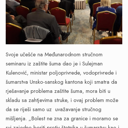
Svoje učešće na Međunarodnom stručnom
seminaru iz zaštite šuma dao je i Sulejman
Kulenović, ministar poljoprivrede, vodoprivrede i
šumarstva Unsko-sanskog kantona koji smatra da
rješavanje problema zaštite šuma, mora biti u
skladu sa zahtjevima struke, i ovaj problem može
da se riješi samo uz
uvažavanje stručnog
mišljenja. „Bolest ne zna za granice i moramo se
svi zajedno boriti protiv štetnika u šumarstvu kao i