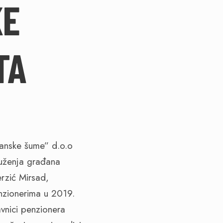
KE
TA
sanske šume” d.o.o
ruženja građana
erzić Mirsad,
nzionerima u 2019.
vnici penzionera