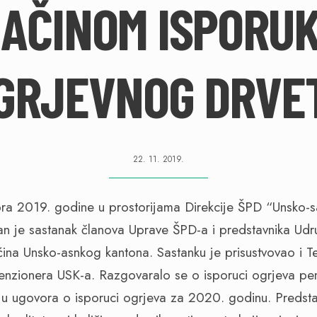
AČINOM ISPORU
GRJEVNOG DRVE
22. 11. 2019.
bra 2019. godine u prostorijama Direkcije ŠPD “Unsko-
n je sastanak članova Uprave ŠPD-a i predstavnika Ud
ćina Unsko-asnkog kantona. Sastanku je prisustvovao i T
enzionera USK-a. Razgovaralo se o isporuci ogrjeva pe
nju ugovora o isporuci ogrjeva za 2020. godinu. Predsta