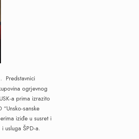
a.
Predstavnici
 kupovina ogrjevnog
USK-a prima izrazito
PD “Unsko-sanske
rima iziđe u susret i
a i usluga ŠPD-a.