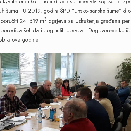
vo kvalitetom i količinom drvnih sortimenata koji su im is
kih šuma. U 2019. godini ŠPD “Unsko-sanske šume” d.
3
sporučiti 24. 619 m
ogrjeva za Udruženja građana penz
a, porodica šehida i poginulih boraca. Dogovorene količ
tobra ove godine.