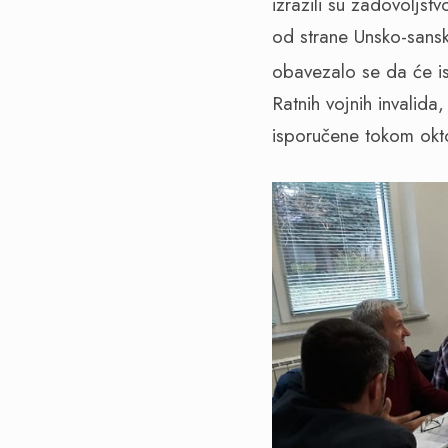
izrazili su zadovoljst
od strane Unsko-sans
obavezalo se da će i
Ratnih vojnih invalid
isporučene tokom ok