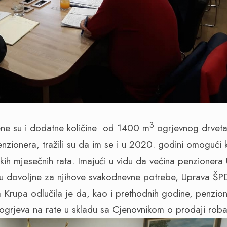
3
ne su i dodatne količine
od 1400 m
ogrjevnog drvet
zionera, tražili su da im se i u 2020. godini omogući
ih mjesečnih rata. Imajući u vidu da većina penzionera 
isu dovoljne za njihove svakodnevne potrebe, Uprava Š
Krupa odlučila je da, kao i prethodnih godine, penzione
ogrjeva na rate u skladu sa Cjenovnikom o prodaji rob