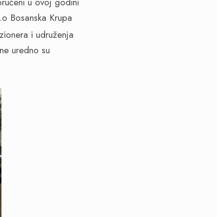
poručeni u ovoj godini
o.o Bosanska Krupa
ionera i udruženja
ine uredno su