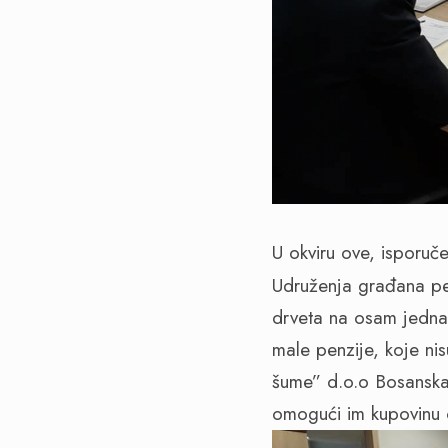
U okviru ove, isporuče
Udruženja građana pen
drveta na osam jednak
male penzije, koje n
šume” d.o.o Bosanska 
omogući im kupovinu 