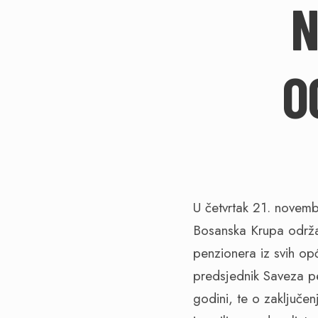
N
O
U četvrtak 21. novem
Bosanska Krupa održa
penzionera iz svih op
predsjednik Saveza p
godini, te o zaključe