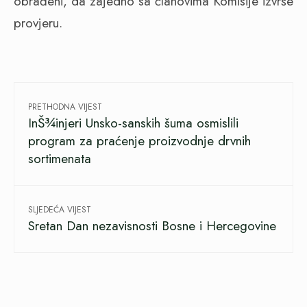
obrađeni, da zajedno sa članovima Komisije izvrše
provjeru.
PRETHODNA VIJEST
InŠ¾injeri Unsko-sanskih šuma osmislili
program za praćenje proizvodnje drvnih
sortimenata
SLJEDEĆA VIJEST
Sretan Dan nezavisnosti Bosne i Hercegovine