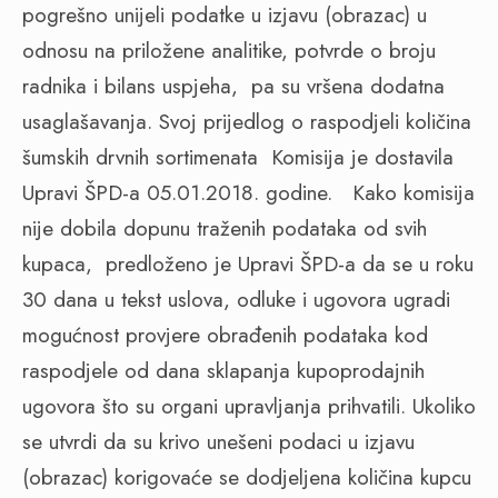
pogrešno unijeli podatke u izjavu (obrazac) u
odnosu na priložene analitike, potvrde o broju
radnika i bilans uspjeha,
pa su vršena dodatna
usaglašavanja. Svoj prijedlog o raspodjeli količina
šumskih drvnih sortimenata
K
omisija je dostavila
Upravi ŠPD-a 05.01.2018. godine.
Kako komisija
nije dobila dopunu traženih podataka od svih
kupaca,
predloženo je Upravi ŠPD-a da se u roku
30 dana u tekst uslova, odluke i ugovora ugradi
mogućnost provjere obrađenih podataka kod
raspodjele od dana sklapanja kupoprodajnih
ugovora što su organi upravljanja prihvatili. Ukoliko
se utvrdi da su krivo unešeni podaci u izjavu
(obrazac) korigovaće se dodjeljena količina kupcu