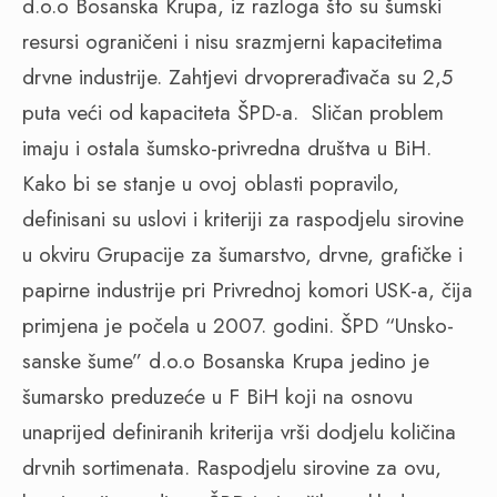
d.o.o Bosanska Krupa, iz razloga što su šumski
resursi ograničeni i nisu srazmjerni kapacitetima
drvne industrije. Zahtjevi drvoprerađivača su 2,5
puta veći od kapaciteta ŠPD-a.
Sličan problem
imaju i ostala šumsko-privredna društva u BiH.
Kako bi se stanje u ovoj oblasti popravilo,
definisani su uslovi i kriteriji za raspodjelu sirovine
u okviru Grupacije za šumarstvo, drvne, grafičke i
papirne industrije pri Privrednoj komori USK-a, čija
primjena je počela u 2007. godini. ŠPD “Unsko-
sanske šume” d.o.o Bosanska Krupa jedino je
šumarsko preduzeće u F BiH koji na osnovu
unaprijed definiranih kriterija vrši dodjelu količina
drvnih sortimenata. Raspodjelu sirovine za ovu,