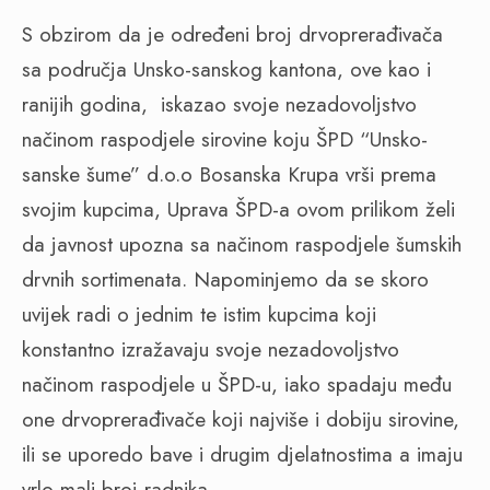
S obzirom da je određeni broj drvoprerađivača
sa područja Unsko-sanskog kantona, ove kao i
ranijih godina,
iskazao svoje nezadovoljstvo
načinom raspodjele sirovine koju ŠPD “Unsko-
sanske šume” d.o.o Bosanska Krupa vrši prema
svojim kupcima, Uprava ŠPD-a ovom prilikom želi
da javnost upozna sa načinom raspodjele šumskih
drvnih sortimenata. Napominjemo da se skoro
uvijek radi o jednim te istim kupcima koji
konstantno izražavaju svoje nezadovoljstvo
načinom raspodjele u ŠPD-u, iako spadaju među
one drvoprerađivače koji najviše i dobiju sirovine,
ili se uporedo bave i drugim djelatnostima a imaju
vrlo mali broj radnika.