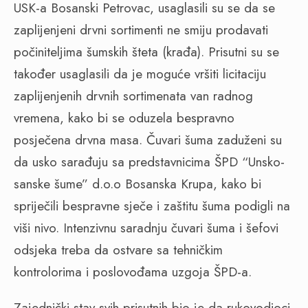
USK-a Bosanski Petrovac, usaglasili su se da se
zaplijenjeni drvni sortimenti ne smiju prodavati
počiniteljima šumskih šteta (krađa). Prisutni su se
također usaglasili da je moguće vršiti licitaciju
zaplijenjenih drvnih sortimenata van radnog
vremena, kako bi se oduzela bespravno
posječena drvna masa. Čuvari šuma zaduženi su
da usko sarađuju sa predstavnicima ŠPD “Unsko-
sanske šume” d.o.o Bosanska Krupa, kako bi
spriječili bespravne sječe i zaštitu šuma podigli na
viši nivo. Intenzivnu saradnju čuvari šuma i šefovi
odsjeka treba da ostvare sa tehničkim
kontrolorima i poslovođama uzgoja ŠPD-a.
Zajednički stav svih prisutnih bio je da rukovodioci