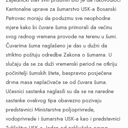
Kantonalne uprave za šumarstvo USK-a Bosanski
Petrovac moraju da poduzmu sve neophodne
mjere kako bi čuvare šuma primorali da većinu
svog radnog vremena provode na terenu u šumi.
Čuvarima šuma naglašeno je das u dužni da
striktno poštuju odredbe Zakona o šumama. U
slučaju da se za duži vremenski period ne otkriju
počinitelji šumskih šteta, bespravno posječena
drvna masa naplaćivaće se od čuvara šuma.
Učesnici sastanka naglasili su da se na naredne
sastanke ovakvog tipa obavezno pozivaju
predstavnici Ministarstva poljoprivrede,
vodoprivrede i šumarstva USK-a kao i predstavnici
Tužilaštva USK-a. Jedan od zaključaka ocvog