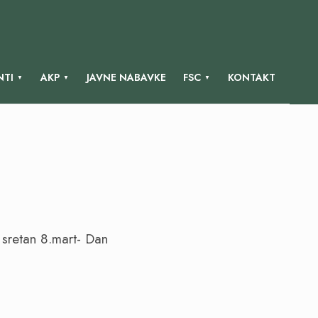
TI
AKP
JAVNE NABAVKE
FSC
KONTAKT
sretan 8.mart- Dan