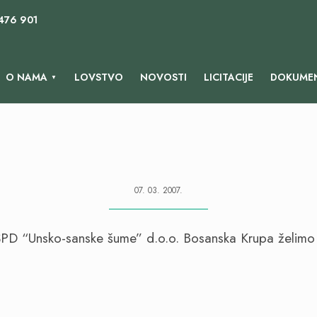
 476 901
O NAMA
LOVSTVO
NOVOSTI
LICITACIJE
DOKUMEN
07. 03. 2007.
PD “Unsko-sanske šume” d.o.o. Bosanska Krupa želimo 