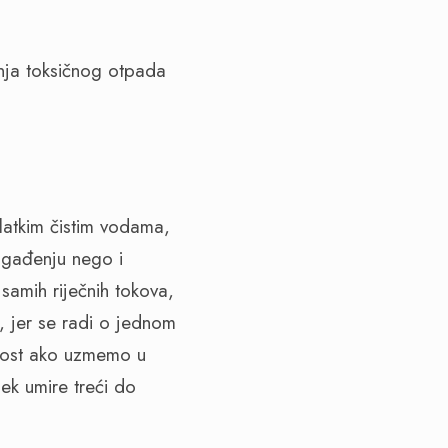
nja toksičnog otpada
latkim čistim vodama,
agađenju nego i
samih riječnih tokova,
 jer se radi o jednom
tost ako uzmemo u
ek umire treći do