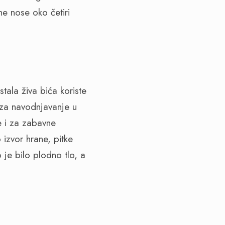
ne nose oko četiri
ostala živa bića koriste
 za navodnjavanje u
ne i za zabavne
o izvor hrane, pitke
 je bilo plodno tlo, a