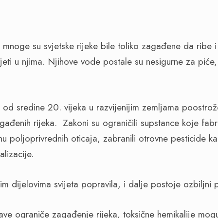
mnoge su svjetske rijeke bile toliko zagađene da ribe i 
jeti u njima. Njihove vode postale su nesigurne za piće,
 od sredine 20. vijeka u razvijenijim zemljama poostrože
gađenih rijeka. Zakoni su ograničili supstance koje fab
činu poljoprivrednih oticaja, zabranili otrovne pesticide k
alizacije.
kim dijelovima svijeta popravila, i dalje postoje ozbiljni 
ve ograniče zagađenje rijeka, toksične hemikalije mogu