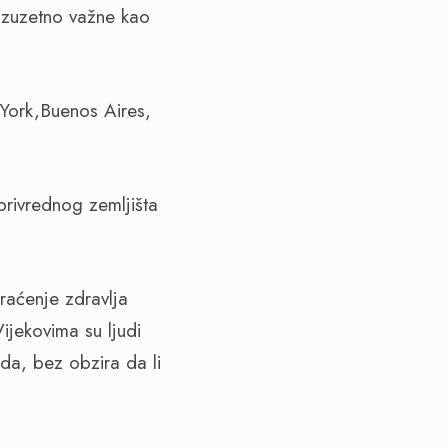
 izuzetno važne kao
wYork,Buenos Aires,
privrednog zemljišta
raćenje zdravlja
ijekovima su ljudi
ada, bez obzira da li