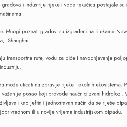
gradova i industrije rijeke i voda tekućica postajale su
 mašinama.
ne. Mnogi poznati gradovi su izgrađeni na rijekama Ne
ta, Shanghai.
ju transportne rute, vodu za piće i navodnjavanje poljo
ndustriju.
 može uticati na zdravlje rijeke i okolnih ekosistema. P
a važan je posao koji provode naučnici zvani hidrolozi. V
oživljavali kao jeftin i jednostavan način da se riješe otp
oprivrednom ili u novije vrijeme industrijskom otpadu.