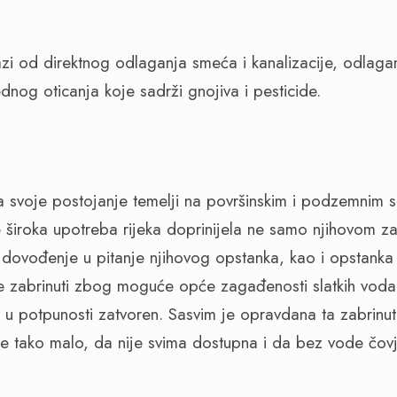
zi od direktnog odlaganja smeća i kanalizacije, odlaga
rednog oticanja koje sadrži gnojiva i pesticide.
svoje postojanje temelji na površinskim i podzemnim s
 široka upotreba rijeka doprinijela ne samo njihovom z
i dovođenje u pitanje njihovog opstanka, kao i opstanka 
e zabrinuti zbog moguće opće zagađenosti slatkih voda,
o u potpunosti zatvoren.
Sasvim je opravdana ta zabrinu
de tako malo, da nije svima dostupna i da bez vode čovj