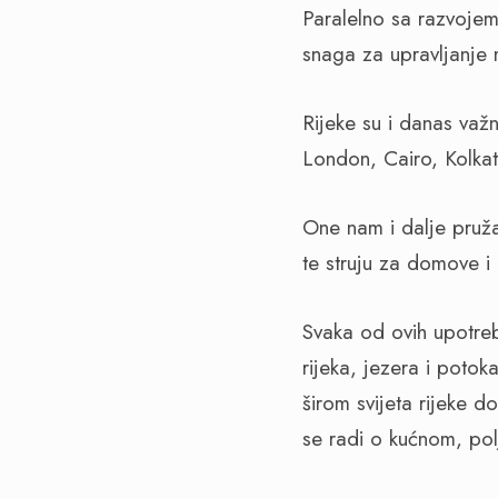
Paralelno sa razvojem 
snaga za upravljanje
Rijeke su i danas važ
London, Cairo, Kolka
One nam i dalje pruža
te struju za domove i i
Svaka od ovih upotreba
rijeka, jezera i potok
širom svijeta rijeke d
se radi o kućnom, polj