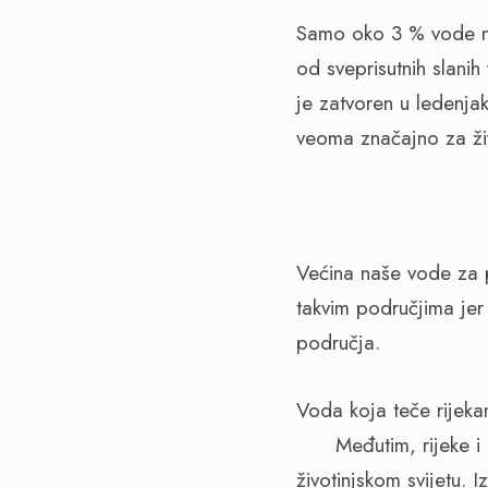
Samo oko
3 %
vode na
od sveprisutnih slan
je zatvoren u ledenja
veoma značajno za ži
Većina naše vode za pi
takvim područjima je
područja.
Voda koja teče ri
Međutim, rijeke i dal
životinjskom svijetu. 