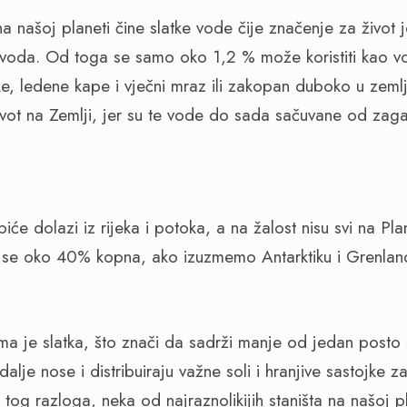
 našoj planeti čine slatke vode čije značenje za život 
ih voda. Od toga se samo oko
1,2 %
može koristiti kao v
ke, ledene kape i vječni mraz ili zakopan duboko u zemlj
vot na Zemlji, jer su te vode do sada sačuvane od zag
će dolazi iz rijeka i potoka, a na žalost nisu svi na Plan
r se oko 40% kopna, ako izuzmemo Antarktiku i Grenlan
jekama je slatka, što znači da sadrži manje od
je nose i distribuiraju važne soli i hranjive sastojke z
Iz tog razloga, neka od najraznolikijih staništa na našoj 