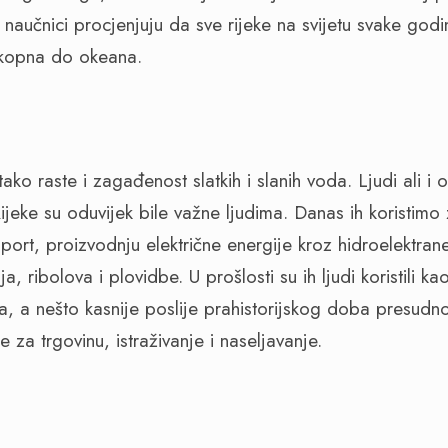
, naučnici procjenjuju da sve rijeke na svijetu svake godi
a kopna do okeana.
 tako raste i zagađenost slatkih i slanih voda.
Ljudi ali i 
ijeke su oduvijek bile važne ljudima.
Danas ih koristimo
sport, proizvodnju električne energije kroz hidroelektra
ja, ribolova i plovidbe. U prošlosti su ih ljudi koristili ka
a, a nešto kasnije poslije prahistorijskog doba presudno
e za trgovinu, istraživanje i naseljavanje.