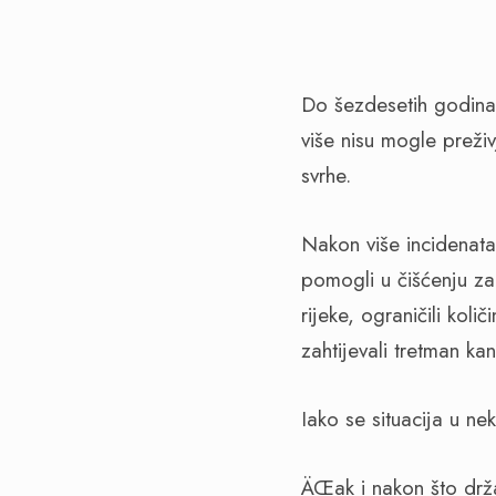
Do šezdesetih godina 
više nisu mogle preživ
svrhe.
Nakon više incidenata
pomogli u čišćenju za
rijeke, ograničili koli
zahtijevali tretman kan
Iako se situacija u ne
ÄŒak i nakon što drža