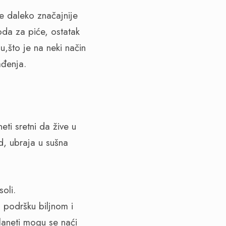
je daleko značajnije
oda za piće, ostatak
u,što je na neki način
ađenja.
eti sretni da žive u
d, ubraja u sušna
 jedan posto soli.
a podršku biljnom i
planeti mogu se naći