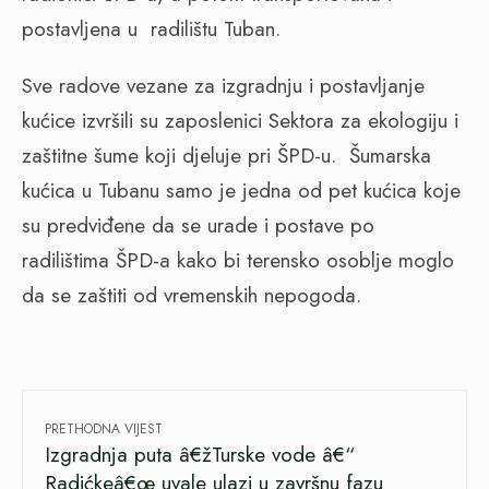
postavljena u radilištu Tuban.
Sve radove vezane za izgradnju i postavljanje
kućice izvršili su zaposlenici Sektora za ekologiju i
zaštitne šume koji djeluje pri ŠPD-u. Šumarska
kućica u Tubanu samo je jedna od pet kućica koje
su predviđene da se urade i postave po
radilištima ŠPD-a kako bi terensko osoblje moglo
da se zaštiti od vremenskih nepogoda.
PRETHODNA VIJEST
Izgradnja puta â€žTurske vode â€“
Radićkeâ€œ uvale ulazi u završnu fazu