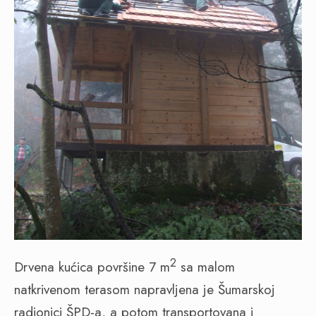
2
Drvena kućica površine 7 m
sa malom
natkrivenom terasom napravljena je Šumarskoj
radionici ŠPD-a, a potom transportovana i