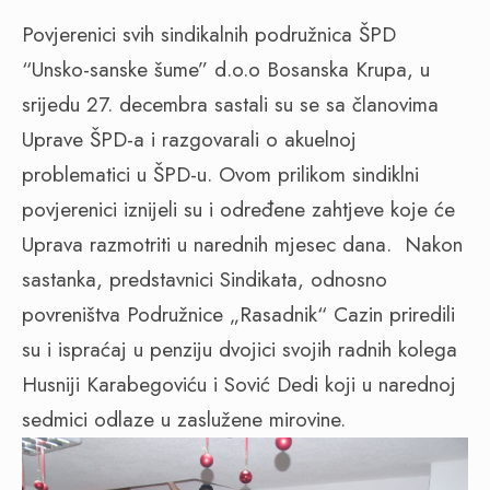
Povjerenici svih sindikalnih podružnica ŠPD
“Unsko-sanske šume” d.o.o Bosanska Krupa, u
srijedu 27. decembra sastali su se sa članovima
Uprave ŠPD-a i razgovarali o akuelnoj
problematici u ŠPD-u. Ovom prilikom sindiklni
povjerenici iznijeli su i određene zahtjeve koje će
Uprava razmotriti u narednih mjesec dana. Nakon
sastanka, predstavnici Sindikata, odnosno
povreništva Podružnice „Rasadnik“ Cazin priredili
su i ispraćaj u penziju dvojici svojih radnih kolega
Husniji Karabegoviću i Sović Dedi koji u narednoj
sedmici odlaze u zaslužene mirovine.