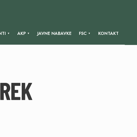
TI
AKP
JAVNE NABAVKE
FSC
KONTAKT
AREK