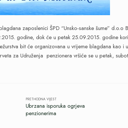
blagdana zaposlenici ŠPD “Unsko-sanske šume” d.o.o 
09.2015. godine, dok će u petak 25.09.2015. godine kori
urstva bit će organizovana u vrijeme blagdana kao i u
veta za Udruženja penzionera vršiće se u petak, subotu
PRETHODNA VIJEST
Ubrzana isporuka ogrjeva
penzionerima