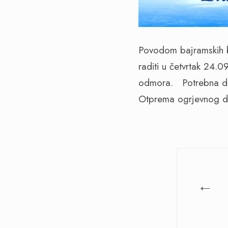
Povodom bajramskih 
raditi u četvrtak 24.
odmora. Potrebna dež
Otprema ogrjevnog dr
←