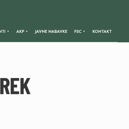
TI
AKP
JAVNE NABAVKE
FSC
KONTAKT
AREK