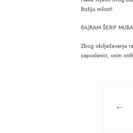
Božiju milost!
BAJRAM ŠERIF MUB
Zbog obilježavanja r
zaposlenici, osim onih
←