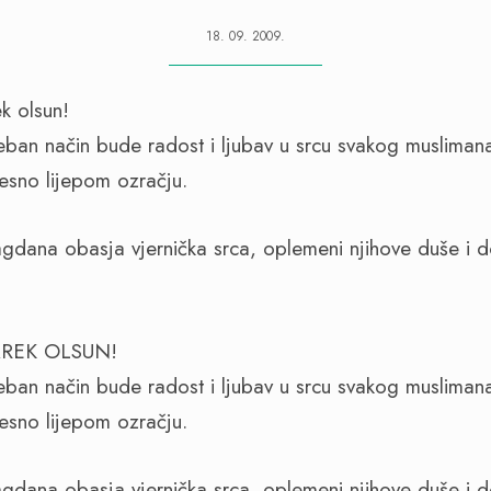
18. 09. 2009.
eban način bude radost i ljubav u srcu svakog musliman
esno lijepom ozračju.
gdana obasja vjernička srca, oplemeni njihove duše i d
AREK OLSUN!
eban način bude radost i ljubav u srcu svakog musliman
esno lijepom ozračju.
gdana obasja vjernička srca, oplemeni njihove duše i d