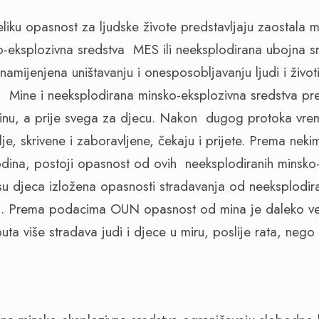
eliku opasnost za ljudske živote predstavljaju zaostala 
-eksplozivna sredstva
MES ili neeksplodirana ubojna s
namijenjena uništavanju i onesposobljavanju ljudi i životi
.
Mine i neeksplodirana minsko-eksplozivna sredstva pr
linu, a prije svega za djecu. Nakon
dugog protoka vre
lje, skrivene i zaboravljene, čekaju i prijete. Prema nek
ina, postoji opasnost od ovih
neeksplodiranih minsko-
u djeca izložena opasnosti stradavanja od neeksplodir
va. Prema podacima OUN opasnost od mina je daleko v
a više stradava judi i djece u miru, poslije rata, nego 