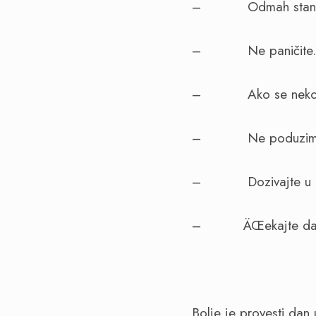
–
Odmah stani
–
Ne paničite.
–
Ako se neko
–
Ne poduzima
–
Dozivajte u
–
ÄŒekajte da
Bolje je provesti dan 