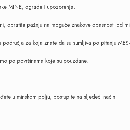
nake MINE, ograde i upozorenja,
ni, obratite pažnju na moguće znakove opasnosti od min
u područja za koja znate da su sumljiva po pitanju MES
samo po površinama koje su pouzdane.
ađete u minskom polju, postupite na sljedeći način: