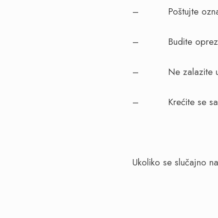
–
Poštujte oz
–
Budite oprez
–
Ne zalazite 
–
Krećite se 
Ukoliko se slučajno n