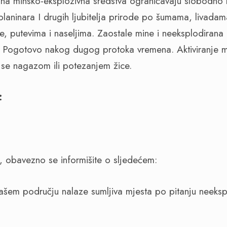
na minsko-eksplozivna sredstva ograničavaju slobodno k
 planinara I drugih ljubitelja prirode po šumama, livada
le, putevima i naseljima. Zaostale mine i neeksplodirana
ti. Pogotovo nakog dugog protoka vremena. Aktiviranje m
i se nagazom ili potezanjem žice.
:
n, obavezno se informišite o sljedećem:
vašem području nalaze sumljiva mjesta po pitanju neeksp