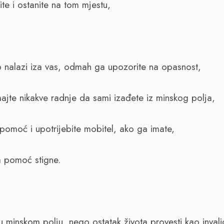
te i ostanite na tom mjestu,
 nalazi iza vas, odmah ga upozorite na opasnost,
jte nikakve radnje da sami izađete iz minskog polja,
 pomoć i upotrijebite mobitel, ako ga imate,
 pomoć stigne.
u minskom polju, nego ostatak života provesti kao invali