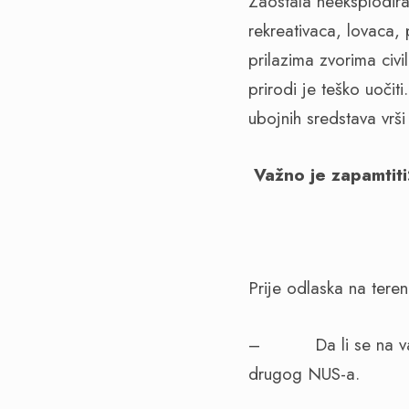
Zaostala neeksplodira
rekreativaca, lovaca,
prilazima zvorima civi
prirodi je teško uoči
ubojnih sredstava vrš
Važno je zapamtiti
Prije odlaska na tere
–
Da li se na 
drugog NUS-a.