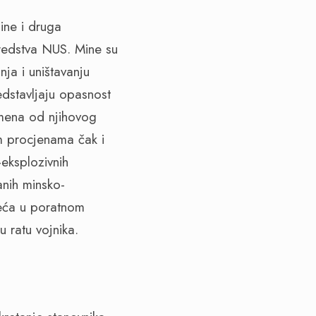
mine i druga
redstva NUS. Mine su
nja i uništavanju
edstavljaju opasnost
mena od njihovog
im procjenama čak i
eksplozivnih
anih minsko-
eća u poratnom
u ratu vojnika.