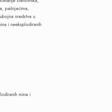
retanje stanovnika,
ma, pašnjacima,
 ubojna sredstva u
ina i neeksplodiranih
lodiranih mina i