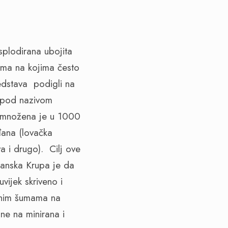
splodirana ubojita
etima na kojima često
redstava
podigli na
u pod nazivom
 umnožena je u 1000
đana (lovačka
a i drugo).
Cilj ove
sanska Krupa je da
vijek skriveno i
nim šumama na
ne na minirana i