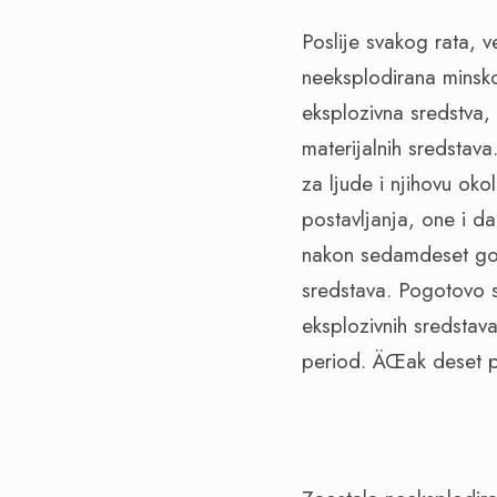
Poslije svakog rata, v
neeksplodirana minsko
eksplozivna sredstva, 
materijalnih sredstava
za ljude i njihovu oko
postavljanja, one i da
nakon sedamdeset god
sredstava. Pogotovo s
eksplozivnih sredsta
period. ÄŒak deset put