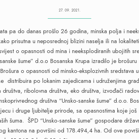
27. 09. 2021.
rata pa do danas prošlo 26 godina, minska polja i neek
kako prisutna u neposrednoj blizini naselja ili na lokalit
svijest o opasnosti od mina i neeksplodiranih ubojitih s
-sanske šume” d.o.o Bosanska Krupa izradilo je brošur
 Brošura o opasnosti od minsko-eksplozivnih sredstava
 se
distribuira po lokanim zajedicama i udruženjima gra
 društva, ribolovna društva, eko društva, izvođači radov
umskoprivrednog društva “Unsko-sanske šume” d.o.o. Bo
ecu i druge ljubitelje prirode, sa opasnostima koje još u
aših šuma.
ŠPD “Unsko-sanske šume” gospodare držav
og kantona na površini od 178.494,4 ha. Od ove površi