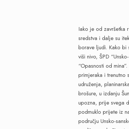
Iako je od završetka 
sredstva i dalje su ite
borave ljudi. Kako bi 
viši nivo, ŠPD “Unsko
“Opasnosti od mina”.
primjeraka i trenutno
udruženja, planinarska
brošure, u izdanju Š
upozna, prije svega dj
podmuklo prijete iz n
području Unsko-sansk