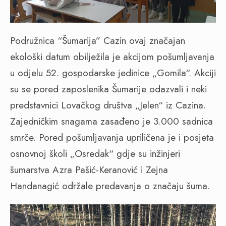
Podružnica “Šumarija” Cazin ovaj značajan
ekološki datum obilježila je akcijom pošumljavanja
u odjelu 52. gospodarske jedinice „Gomila“. Akciji
su se pored zaposlenika Šumarije odazvali i neki
predstavnici Lovačkog društva „Jelen“ iz Cazina.
Zajedničkim snagama zasađeno je 3.000 sadnica
smrče. Pored pošumljavanja upriličena je i posjeta
osnovnoj školi „Osredak“ gdje su inžinjeri
šumarstva Azra Pašić-Keranović i Zejna
Handanagić održale predavanja o značaju šuma.