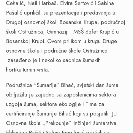
Ćehajić, Nail Harbaš, Elvira Šertović i Sabiha
Pašalić upriličili su prezentacije i predavanja u
Drugoj osnovnoj školi Bosanska Krupa, područnoj
školi Ostružnica, Gimnaziji i MSŠ Safet Krupić u
Bosanskoj Krupi. Ovom prilikom u krugu Druge
osnovne škole i područne škole Ostružnica
zasađeno je i nekoliko sadnica šumskih i
hortikulturnih vrsta.
Podružnica “Šumarija” Bihać, svjetski dan šuma
obilježila je zajedno sa zaposlenicima sektora
uzgoja šuma, sektora ekologije i Tima za
certificiranje Šumarije Bihać koji su posjetili JU
Osnovna škola „Prekounje“. Inžinjeri šumarstva
Ehlimana Pašić i Salem Emrulović održali su