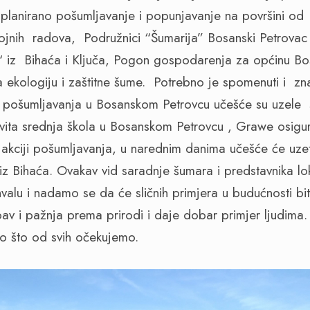
 planirano pošumljavanje i popunjavanje na površini o
gojnih radova, Podružnici “Šumarija” Bosanski Petrovac
“ iz Bihaća i Ključa, Pogon gospodarenja za općinu Bo
a ekologiju i zaštitne šume. Potrebno je spomenuti i z
a pošumljavanja u Bosanskom Petrovcu učešće su uzele 
vita srednja škola u Bosanskom Petrovcu , Grawe osigur
akciji pošumljavanja, u narednim danima učešće će uzeti
z Bihaća. Ovakav vid saradnje šumara i predstavnika lo
valu i nadamo se da će sličnih primjera u budućnosti bit
bav i pažnja prema prirodi i daje dobar primjer ljudima
ono što od svih očekujemo.