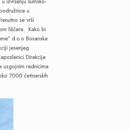
 u izvršenju šumsko-
 podružnice u
renutno se vrši
jom lišćara.
Kako bi
šume” d.o.o Bosanska
ciji jesenjeg
aposlenici Direkcije
a uzgojnim radnicima
 oko 7000 četinarskih