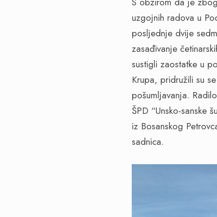
S obzirom da je zbog 
uzgojnih radova u Pod
posljednje dvije sedmi
zasađivanje četinarsk
sustigli zaostatke u 
Krupa, pridružili su
pošumljavanja. Radilo 
ŠPD “Unsko-sanske šu
iz Bosanskog Petrovca
sadnica.