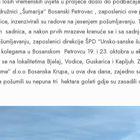
loših vremenskih uvjeta u proljeće došlo do podbačaja
ružnici „Šumarija“ Bosanski Petrovac , zaposlenici ove
ce, inzenzivirali su radove na jesenjem pošumljavanju. T
ih
sadnica, a nakon prvih mrazeve krenuće se i sa sadn
pošumljavanju, zaposlenici direkcije ŠPD “Unsko-sanske 
 se kolegama u Bosanskom
Petrovcu 19. i 23. oktobra u ak
se na lokalitetima Bjelaj, Vodice, Guskarica i Kapljuh. Z
me” d.o.o Bosanska Krupa, u ova dva dana, zajedno s
 pošumili su nepuna tri
hektara goleti gdje su zasadili