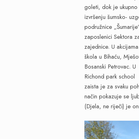
goleti, dok je ukupno
izvršenju šumsko- uz
podružnice „Šumarije
zaposlenici Sektora z
zajednice. U akcijam
škola u Bihaću, Mješo
Bosanski Petrovac. U 
Richond park school i
zaista je za svaku poh
način pokazuje se lju
(Djela, ne riječi) je 