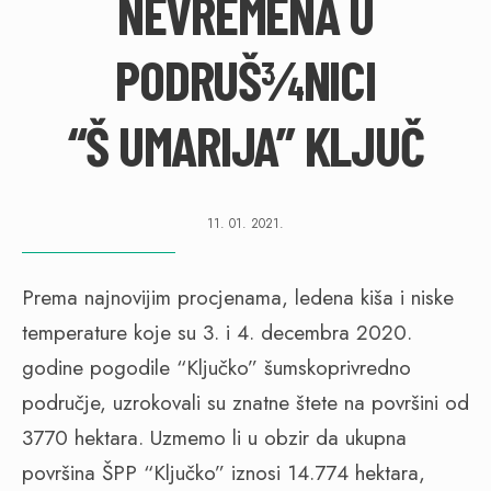
NEVREMENA U
PODRUŠ¾NICI
“Š UMARIJA” KLJUČ
11. 01. 2021.
Prema najnovijim procjenama, ledena kiša i niske
temperature koje su 3. i 4. decembra 2020.
godine pogodile “Ključko” šumskoprivredno
područje, uzrokovali su znatne štete na površini od
3770 hektara. Uzmemo li u obzir da ukupna
površina ŠPP “Ključko” iznosi 14.774 hektara,