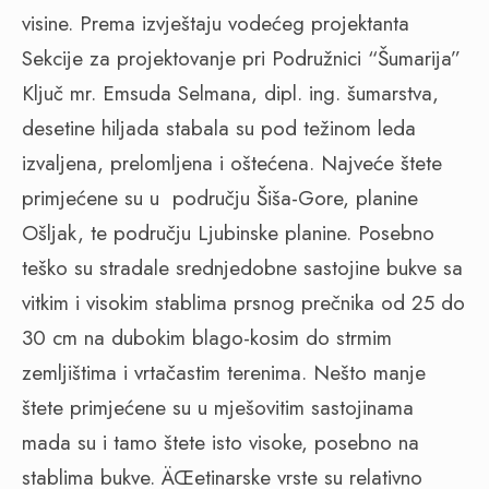
visine. Prema izvještaju vodećeg projektanta
Sekcije za projektovanje pri Podružnici “Šumarija”
Ključ mr. Emsuda Selmana, dipl. ing. šumarstva,
desetine hiljada stabala su pod težinom leda
izvaljena, prelomljena i oštećena. Najveće štete
primjećene su u
području Šiša-Gore, planine
Ošljak, te području Ljubinske planine. Posebno
teško su stradale srednjedobne sastojine bukve sa
vitkim i visokim stablima prsnog prečnika od 25 do
30 cm na dubokim blago-kosim do strmim
zemljištima i vrtačastim terenima. Nešto manje
štete primjećene su u mješovitim sastojinama
mada su i tamo štete isto visoke, posebno na
stablima bukve. ÄŒetinarske vrste su relativno