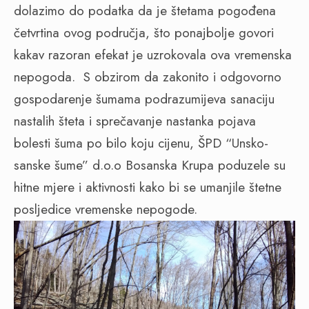
dolazimo do podatka da je štetama pogođena
četvrtina ovog područja, što ponajbolje govori
kakav razoran efekat je uzrokovala ova vremenska
nepogoda. S obzirom da zakonito i odgovorno
gospodarenje šumama podrazumijeva sanaciju
nastalih šteta i sprečavanje nastanka pojava
bolesti šuma po bilo koju cijenu, ŠPD “Unsko-
sanske šume” d.o.o Bosanska Krupa poduzele su
hitne mjere i aktivnosti kako bi se umanjile štetne
posljedice vremenske nepogode.