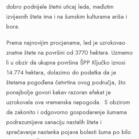
dobro podnijele štetni uticaj leda, međutim
izvijesnih šteta ima i na šumskim kulturama ariša i
bora.
Prema najnovijim procjenama, led je uzrokovao
znatne štete na površini od 3770 hektara. Uzmemo
li u obzir da ukupna površina ŠPP Ključko iznosi
14.774 hektara, dolazimo do podatka da je
štetama pogođena četvrtina ovog područja, što
ponajbolje govori kakav razoran efekat je
uzrokovala ova vremenska nepogoda.
S obzirom
da zakonito i odgovorno gospodarenje šumama
podrazumijeva sanaciju nastalih šteta i
sprečavanje nastanka pojava bolesti šuma po bilo