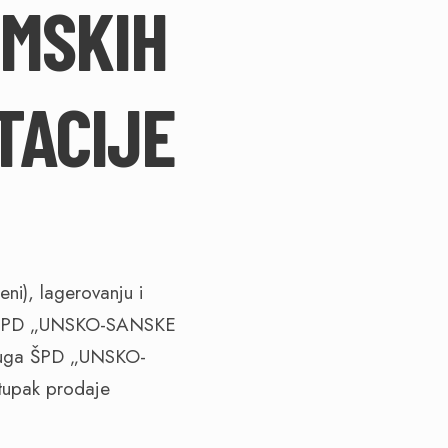
UMSKIH
TACIJE
ni), lagerovanju i
voda ŠPD „UNSKO-SANSKE
sluga ŠPD „UNSKO-
tupak prodaje