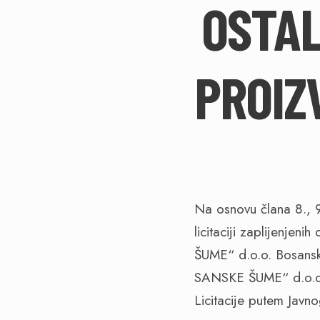
OSTAL
PROIZ
Na osnovu člana 8., 9
licitaciji zaplijenje
ŠUME“ d.o.o. Bosansk
SANSKE ŠUME“ d.o.o.
Licitacije putem Javn