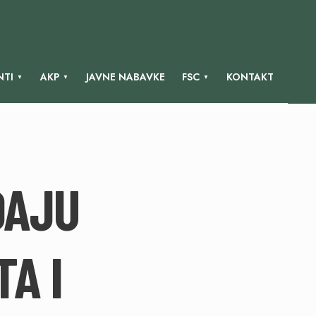
TI
AKP
JAVNE NABAVKE
FSC
KONTAKT
DAJU
A I