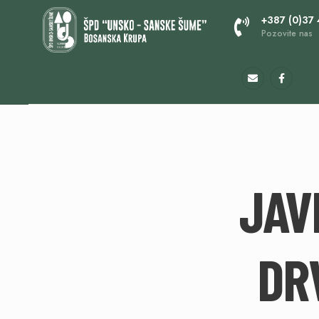
+387 (0)37
Pozovite nas
JAV
DR