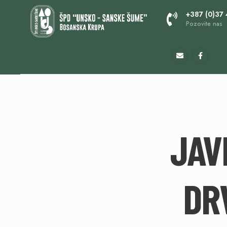
+387 (0)37
Pozovite nas
JAV
DR