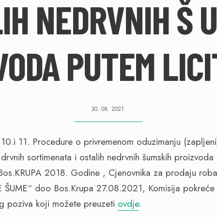
IH NEDRVNIH Š 
VODA PUTEM LICI
30. 08. 2021.
10.i 11. Procedure o privremenom oduzimanju (zapljeni)
nih drvnih sortimenata i ostalih nedrvnih šumskih proizv
.KRUPA 2018. Godine , Cjenovnika za prodaju roba 
UME“ doo Bos.Krupa 27.08.2021, Komisija pokreće 
og poziva koji možete preuzeti
ovdje
.