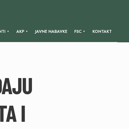
TI
AKP
JAVNE NABAVKE
FSC
KONTAKT
DAJU
A I