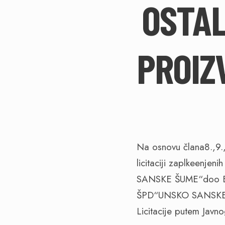
OSTAL
PROIZ
Na osnovu člana8.,9.,
licitaciji zaplkeenje
SANSKE ŠUME“doo Bos
ŠPD“UNSKO SANSKE Š
Licitacije putem Javn