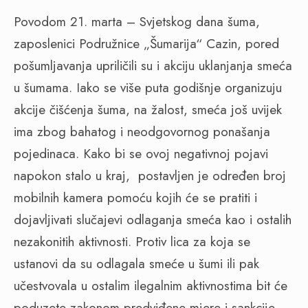
Povodom 21. marta – Svjetskog dana šuma,
zaposlenici Podružnice „Šumarija“ Cazin, pored
pošumljavanja upriličili su i akciju uklanjanja smeća
u šumama. Iako se više puta godišnje organizuju
akcije čišćenja šuma, na žalost, smeća još uvijek
ima zbog bahatog i neodgovornog ponašanja
pojedinaca. Kako bi se ovoj negativnoj pojavi
napokon stalo u kraj,
postavljen je određen broj
mobilnih kamera pomoću kojih će se pratiti i
dojavljivati slučajevi odlaganja smeća kao i ostalih
nezakonitih aktivnosti. Protiv lica za koja se
ustanovi da su odlagala smeće u šumi ili pak
učestvovala u ostalim ilegalnim aktivnostima bit će
poduzete zakonom predviđene mjere i sankcije.