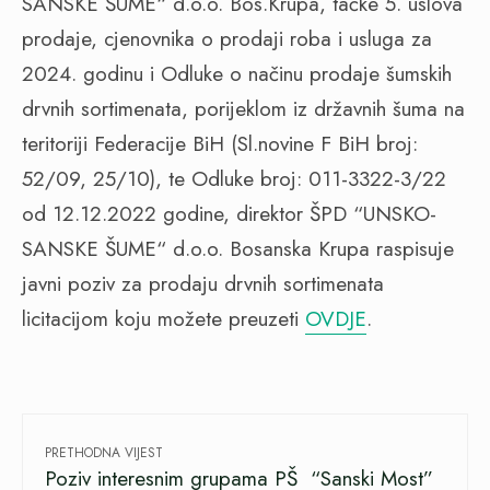
SANSKE ŠUME“ d.o.o. Bos.Krupa, tačke 5. uslova
prodaje, cjenovnika o prodaji roba i usluga za
2024. godinu i Odluke o načinu prodaje šumskih
drvnih sortimenata, porijeklom iz državnih šuma na
teritoriji Federacije BiH (Sl.novine F BiH broj:
52/09, 25/10), te Odluke broj: 011-3322-3/22
od 12.12.2022 godine, direktor ŠPD “UNSKO-
SANSKE ŠUME“ d.o.o. Bosanska Krupa raspisuje
javni poziv za prodaju drvnih sortimenata
licitacijom koju možete preuzeti
OVDJE
.
PRETHODNA VIJEST
Poziv interesnim grupama PŠ “Sanski Most”