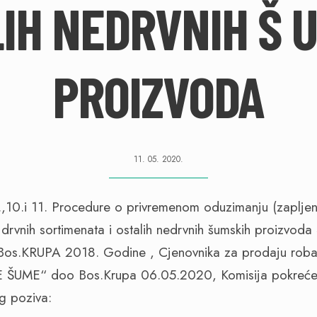
IH NEDRVNIH Š 
PROIZVODA
11. 05. 2020.
,10.i 11. Procedure o privremenom oduzimanju (zapljeni
nih drvnih sortimenata i ostalih nedrvnih šumskih proizv
.KRUPA 2018. Godine , Cjenovnika za prodaju roba 
UME“ doo Bos.Krupa 06.05.2020, Komisija pokreće 
og poziva: