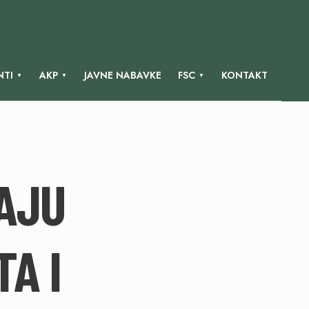
TI
AKP
JAVNE NABAVKE
FSC
KONTAKT
DAJU
A I