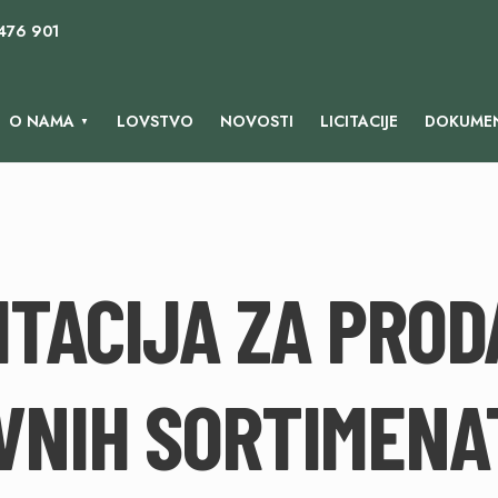
 476 901
O NAMA
LOVSTVO
NOVOSTI
LICITACIJE
DOKUMEN
ITACIJA ZA PRO
VNIH SORTIMENAT