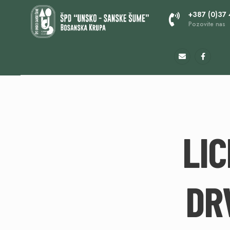
+387 (0)37
Pozovite nas
LIC
DR