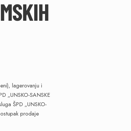
UMSKIH
ni), lagerovanju i
oda ŠPD „UNSKO-SANSKE
 usluga ŠPD „UNSKO-
ostupak prodaje