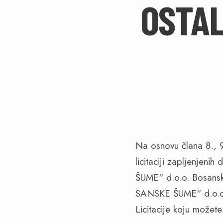
OSTAL
Na osnovu člana 8., 9
licitaciji zapljenjen
ŠUME“ d.o.o. Bosans
SANSKE ŠUME“ d.o.o.
Licitacije koju možet