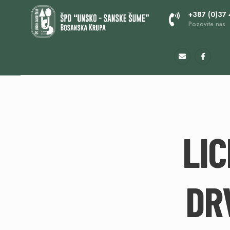
+387 (0)37
Pozovite nas
LIC
DR