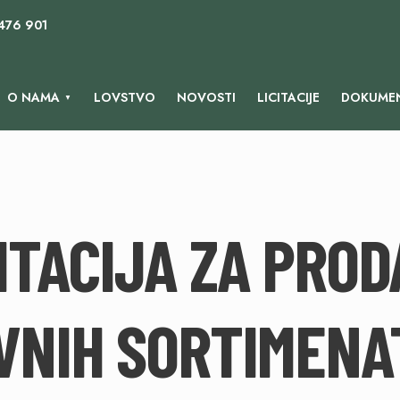
 476 901
O NAMA
LOVSTVO
NOVOSTI
LICITACIJE
DOKUMEN
ITACIJA ZA PRO
VNIH SORTIMENAT