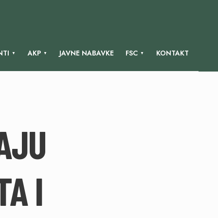
TI
AKP
JAVNE NABAVKE
FSC
KONTAKT
DAJU
A I