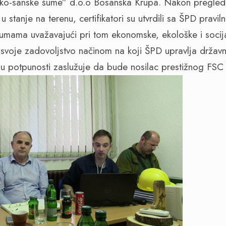
nsko-sanske šume” d.o.o Bosanska Krupa. Nakon pregl
u stanje na terenu, certifikatori su utvrdili sa ŠPD pravi
mama uvažavajući pri tom ekonomske, ekološke i socija
ili svoje zadovoljstvo načinom na koji ŠPD upravlja držav
 potpunosti zaslužuje da bude nosilac prestižnog FSC 