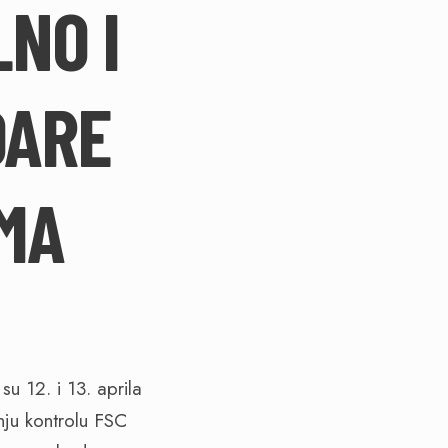
NO I
DARE
MA
u 12. i 13. aprila
nju kontrolu FSC