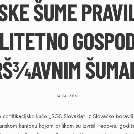
SKE ŠUME PRAVIL
LITETNO GOSPO
RŠ¾AVNIM ŠUMA
14. 04. 2016.
ertifikacijske kuće „SGS Slovakia“ iz Slovačke boravili s
nskom kantonu kojom prilikom su izvršili redovnu godiš