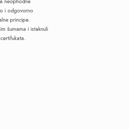
eda neophodne
lno i odgovorno
lne principe.
nim šumama i istaknuli
certifukata.