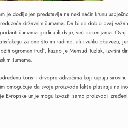
 nam je dodijeljen predstavlja na neki način krunu uspje
reduzeća državnim šumama. Da bi se dobio ovaj važan
podariti šumama godinu ili dvije, već decenijama. Ovaj 
tisfakciju za ono što mi radimo, ali i veliku obavezu, jer 
ožiti ogroman trud“, kazao je Mensud Tuzlak, izvršni dir
nskim šumama.
 određenu korist i drvoprerađivačima koji kupuju sirovin
 im omogućuje da svoje proizvode lakše plasiraju na inos
e Evropske unije mogu izvoziti samo proizvodi izrađeni 