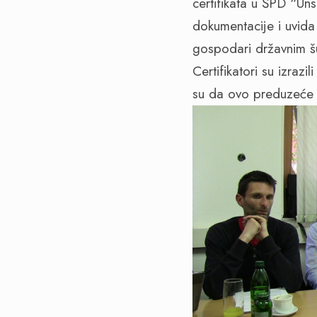
certifikata u ŠPD “U
dokumentacije i uvida 
gospodari državnim šu
Certifikatori su izraz
su da ovo preduzeće u