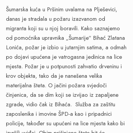
Šumarska kuća u Pršinim uvalama na Plješevici,
danas je stradala u požaru izazvanom od
migranta koji su u njoj boravili. Kako saznajemo
od pomoćnika upravnika „Šumarije“ Bihać Zlatana
Lonića, požar je izbio u jutarnjim satima, a odmah
po dojavi upućena je vatrogasna jedinica na lice
mjesta. Požar je u potpunosti zahvatio drveninu i
krov objekta, tako da je nanešena velika
materijalna šteta. O jačini požara svjedoči
činjenica, da se dim koji se izvijao iz zapaljene
zgrade, vidio čak iz Bihaća.
Služba za zaštitu
zaposlenika i imovine ŠPD-a kao i pripadnici
policije, također su upućeni na lice mjesta kako bi
izvršili uviđaj. Obim pričinjene štete bit će