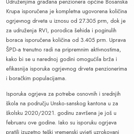
Udruženjima građana penzionera općine Bosanska
Krupa isporučena je kompletna ugovorena količina
ogrjevnog drveta u iznosu od 27.305 prm, dok je
za udruženja RVI, porodica šehida i poginulih
boraca isporučena količina od 3.405 prm. Uprava
ŠPD-a trenutno radi na pripremnim aktivnostima,
kako bi se u narednoj godini omogućila brža i
efikasnija isporuka ogrjevnog drveta penzionerima
i boračkim populacijama.
Isporuka ogrjeva za potrebe osnovnih i srednjih
škola na području Unsko-sanskog kantona u za
školsku 2020/2021. godinu završena je još u
februaru ove godine. Iako su isporuku ogrjeva
pratili izuzetno teški vremenski uvjeti uzrokovani