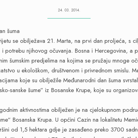
24. 03. 2014.
ijetu se obilježava 21. Marta, na prvi dan proljeća, s c
i potrebu njihovog očuvanja. Bosna i Hercegovina, a 
ranim šumskim predjelima na kojima se pružaju mnoge oč
gatstvo u ekološkom, društvenom i privrednom smislu. M
izacijama koje su obilježile Međunarodni dan šuma svrsta
sko-sanske šume” iz Bosanske Krupe, koje su organizova
igodnim aktivnostima obilježen je na cjelokupnom podru
me“ Bosanska Krupa. U općini Cazin na lokalitetu Memi
ršini od 1,5 hektara gdje je zasađeno preko 3700 sadn