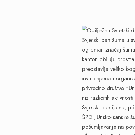
Svjetski dan šuma u sv
ogroman značaj šuma 
kanton obiluju prost
predstavlja veliko bo
institucijama i organ
privredno društvo “Un
niz različitih aktivnosti.
Svjetski dan šuma, pr
ŠPD „Unsko-sanske šu
pošumljavanje na pov