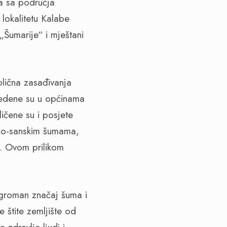
la sa područja
lokalitetu Kalabe
„Šumarije“ i mještani
olična zasađivanja
vedene su u općinama
ičene su i posjete
sko-sanskim šumama,
. Ovom prilikom
ogroman značaj šuma i
 štite zemljište od