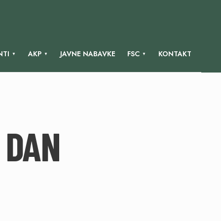
TI
AKP
JAVNE NABAVKE
FSC
KONTAKT
 DAN