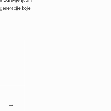
 zdravlje ljudi i
 generacije koje
→