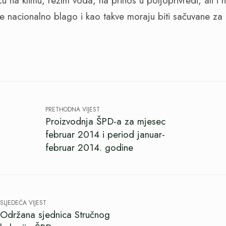
u na klimu, režim voda, na prinos u poljoprivredi, ali i na
še nacionalno blago i kao takve moraju biti sačuvane za
PRETHODNA VIJEST
Proizvodnja ŠPD-a za mjesec
februar 2014 i period januar-
februar 2014. godine
SLJEDEĆA VIJEST
Održana sjednica Stručnog