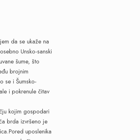
iljem da se ukaže na
posebno Unsko-sanski
uvane šume, što
eđu brojnim
lo se i Šumsko-
le i pokrenule čitav
čju kojim gospodari
ća brda izvršeno je
ica.Pored uposlenika