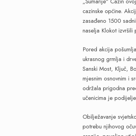
„Šumarije“ Cazin ovoj
cazinske općine. Akci
zasađeno 1500 sadnica
naselja Klokot izvršili
Pored akcija pošumljav
ukrasnog grmlja i dr
Sanski Most, Ključ, B
mjesnim osnovnim i s
održala prigodna pre
učenicima je podijelje
Obilježavanje svjetsk
potrebu njihovog očuva