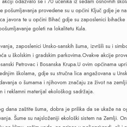
 akciji odazvalo se i 70 učenika iz sedam osnovnih ško
je pošumljavanja provedene su u općini Ključ gdje je na 
 javora te u općini Bihać gdje su zaposlenici bihaćke 
 pošumljavanje goleti na lokalitetu Kula.
anja, zaposlenici Unsko-sanskih šuma, izvršili su i simb
veća u školskim i gradskim parkovima.Ovakve akcije pro
osanski Petrovac i Bosanska Krupa.U ovim općinama upril
rednjim školama, gdje su stručna lica angažovana u Un
davanja o šumama i njihovom značaju za život na zemlji
n i reklamni materijal ekološkog sadržaja.
og dana zaštite šuma, dobra je prilika da se ukaže na 
nja. Šume su najsloženiji ekološki sistem na Zemlji. One