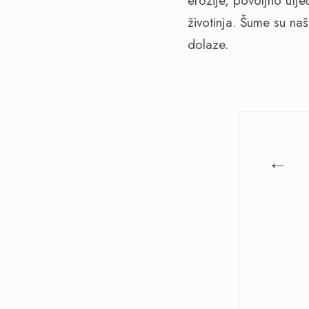
erozije, povoljno utječ
životinja. Šume su na
dolaze.
←