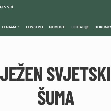
 476 901
O NAMA
LOVSTVO
NOVOSTI
LICITACIJE
DOKUMEN
LJEŽEN SVJETSKI
ŠUMA