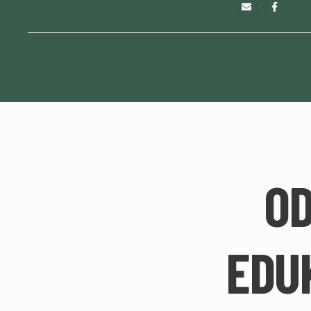
O
EDU