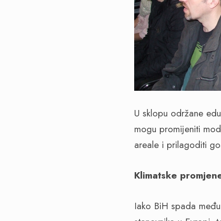
U sklopu održane eduk
mogu promijeniti mode
areale i prilagoditi g
Klimatske promjene
Iako BiH spada među z