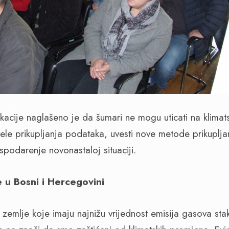
acije naglašeno je da šumari ne mogu uticati na klimat
le prikupljanja podataka, uvesti nove metode prikupljan
ospodarenje novonastaloj situaciji.
 u Bosni i Hercegovini
emlje koje imaju najnižu vrijednost emisija gasova sta