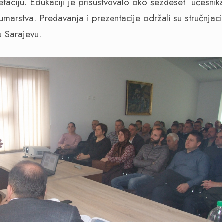
etaciju. Edukaciji je prisustvovalo oko šezdeset učesn
šumarstva. Predavanja i prezentacije održali su stručnja
 u Sarajevu.