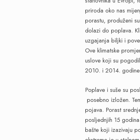
stanovnika u Evropi, 
priroda oko nas mijen
porastu, produženi su
dolazi do poplava. K
uzgajanja biljki i pov
Ove klimatske promje
uslove koji su pogodi
2010. i 2014. godine
Poplave i suše su pos
posebno izložen. Tem
pojava. Porast srednj
posljednjih 15 godina
bašte koji izazivaju 
ekstreme je u stalnom