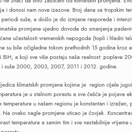
to ne znači da smo zaštićeni od klimatskih promjena. Evi
ja i donosi nam nove izazove. Broj dana sa tropskim t
 periodi suše, a došlo je do izmjene rasporeda i intenz
limatske promjene ujedno dovode do smanjenja padavi
ećane učestalosti vremenskih nepogoda (topli i hladni tala
ne su bile očigledne tokom prethodnih 15 godina kroz 
li BiH, a koji sve više postaju naša realnost: poplave
 i suše 2000, 2003, 2007, 2011 i 2012. godine.
ljedica klimatskih promjena kojima je region cijele jug
peratura je u stalnom porastu a sve češća je pojava ek
e temperature u našem regionu je konstantan i izražen,
. Na ovako nagle promjene uticao je čovjek. Koncentrac
porast temperature a samim tim i sve nestabilnije vrijem
 porastu.