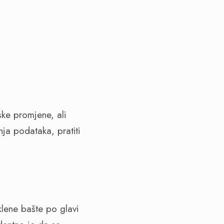
ske promjene, ali
ja podataka, pratiti
klene bašte po glavi