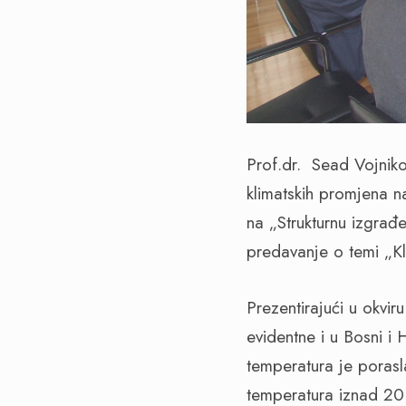
Prof.dr. Sead Vojniko
klimatskih promjena n
na „Strukturnu izgrađ
predavanje o temi „K
Prezentirajući u okvi
evidentne i u Bosni i
temperatura je porasla
temperatura iznad 20 s