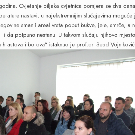
godina. Cvjetanje biljaka cvjetnica pomjera se dva dana
perature nastavi, u najekstremnijim slučajevima moguće 
egovine smanji areal vrsta poput bukve, jele, smrče, a 
 i da potpuno nestanu. U takvom slučaju njihovo mjesto
a hrastova i borova“ istaknuo je prof.dr. Sead Vojniković