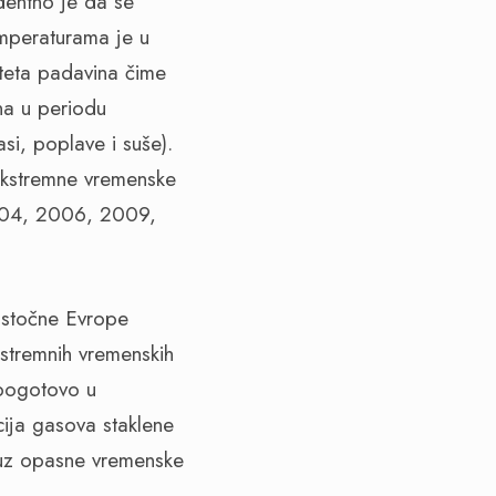
dentno je da se
emperaturama je u
iteta padavina čime
na u periodu
si, poplave i suše).
ekstremne vremenske
 2004, 2006, 2009,
oistočne Evrope
stremnih vremenskih
 pogotovo u
ija gasova staklene
e uz opasne vremenske