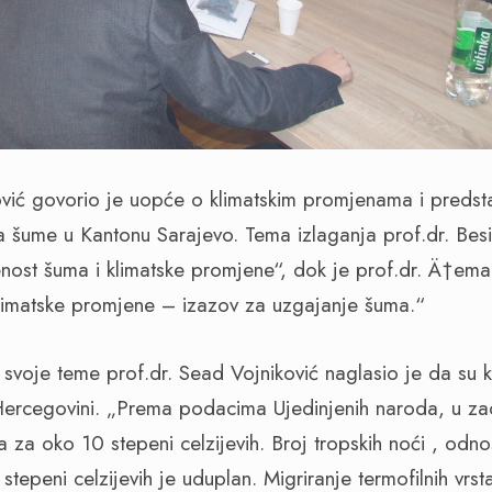
vić govorio je uopće o klimatskim promjenama i predsta
a šume u Kantonu Sarajevo. Tema izlaganja prof.dr. Bes
enost šuma i klimatske promjene“, dok je prof.dr. Ä†ema
limatske promjene – izazov za uzgajanje šuma.“
ru svoje teme prof.dr. Sead Vojniković naglasio je da su
 Hercegovini. „Prema podacima Ujedinjenih naroda, u za
 za oko 10 stepeni celzijevih. Broj tropskih noći , odno
tepeni celzijevih je uduplan. Migriranje termofilnih vrs