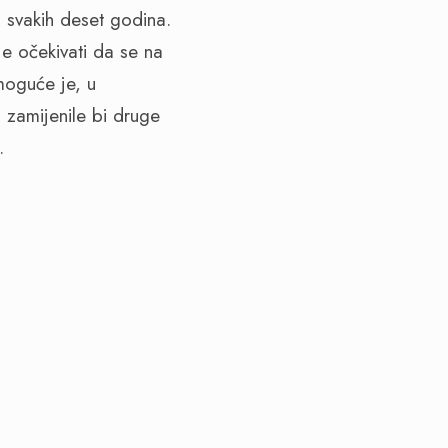
 svakih deset godina.
je očekivati da se na
moguće je, u
 zamijenile bi druge
.