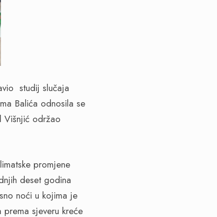
vio studij slučaja
ima Balića odnosila se
l Višnjić održao
 klimatske promjene
dnjih deset godina
sno noći u kojima je
ta prema sjeveru kreće