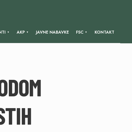
TI
AKP
JAVNE NABAVKE
FSC
KONTAKT
VODOM
STIH