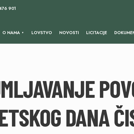
 476 901
O NAMA
LOVSTVO
NOVOSTI
LICITACIJE
DOKUMEN
MLJAVANJE PO
ETSKOG DANA ČI