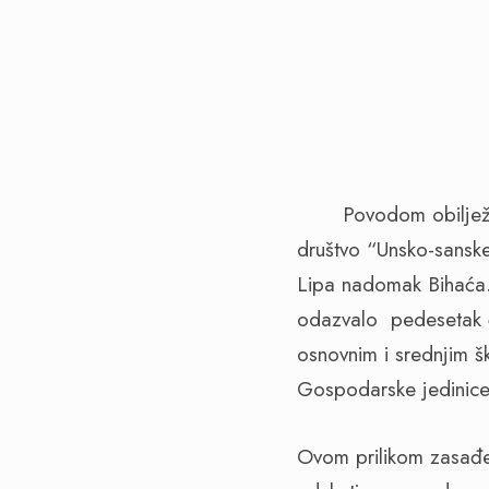
Povodom obilježavan
društvo “Unsko-sanske
Lipa nadomak Bihaća.
odazvalo pedesetak č
osnovnim i srednjim š
Gospodarske jedinice
Ovom prilikom zasađen