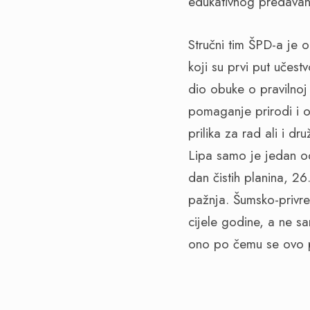
edukativnog predava
Stručni tim ŠPD-a je 
koji su prvi put učest
dio obuke o pravilnoj
pomaganje prirodi i ok
prilika za rad ali i dr
Lipa samo je jedan od
dan čistih planina, 2
pažnja. Šumsko-privr
cijele godine, a ne sa
ono po čemu se ovo p