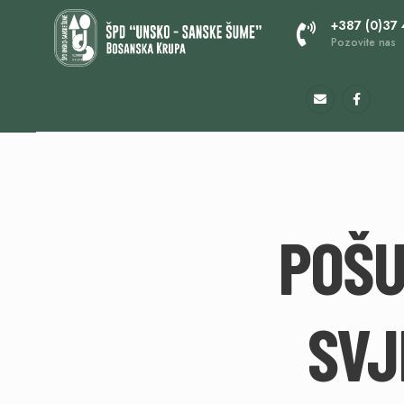
+387 (0)37
Pozovite nas
POŠU
SVJ