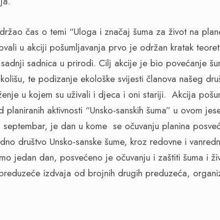
nja.
održao čas o temi “Uloga i značaj šuma za život na plane
vovali u akciji pošumljavanja prvo je održan kratak teoret
 sadnji sadnica u prirodi. Cilj akcije je bio povećanje 
olišu, te podizanje ekološke svijesti članova našeg druš
uženje u kojem su uživali i djeca i oni stariji. Akcija po
 planiranih aktivnosti “Unsko-sanskih šuma” u ovom jesen
6. septembar, je dan u kome se očuvanju planina posveć
edno društvo Unsko-sanske šume, kroz redovne i vanred
mo jedan dan, posvećeno je očuvanju i zaštiti šuma i živ
reduzeće izdvaja od brojnih drugih preduzeća, organi