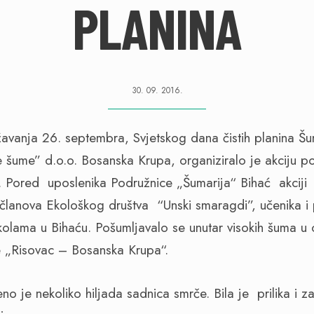
PLANINA
30. 09. 2016.
ja 26. septembra, Svjetskog dana čistih planina Šu
 šume” d.o.o. Bosanska Krupa, organiziralo je akciju p
 Pored uposlenika Podružnice „Šumarija“ Bihać akciji
lanova Ekološkog društva “Unski smaragdi”, učenika i
kolama u Bihaću. Pošumljavalo se unutar visokih šuma u 
 „Risovac – Bosanska Krupa“.
o je nekoliko hiljada sadnica smrče. Bila je prilika i z