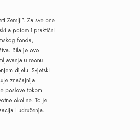
ti Zemlji”. Za sve one
ski a potom i praktični
šumskog fonda,
tva. Bila je ovo
šumljavanja u reonu
jem dijelu. Svjetski
uje značajnija
ne poslove tokom
otne okoline. To je
zacija i udruženja.