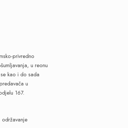
msko-privredno
ošumljavanja, u reonu
 se kao i do sada
 predavača u
odjelu 167.
a održavanje