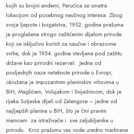
kojih su brojni endemi, Perućica se smatra
lokacijom od posebnog naučnog interesa. Zbog
svoje ljepote i bogatstva, 1952. godine prašuma
je proglašena strogo zaštićenim dijelom prirode
koji se isključivo koristi za naučne i obrazovne
svrhe, dok je 1954. godine stavljena pod zaštitu
države kao prirodni rezervat.
Jedna od
posljednjih oaza netaknute prirode u Evropi,
okružena je impozantnim planinskim vrhovima u
BiH, Maglićem, Volujakom i Sniježnicom, dok je
rijeka Sutjeska dijeli od Zelengore – jedne od
najljepših planina u BiH, što je čini pravim
mamcem za istraživače i sve zaljubljenike u
prirodu.
Kroz prašumu vas vode uredno markirane