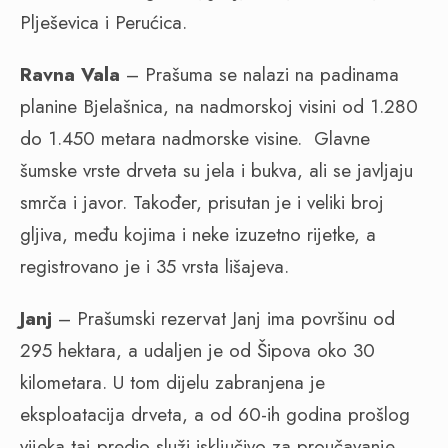
Plješevica i Perućica.
Ravna Vala
–
Prašuma se nalazi na padinama
planine Bjelašnica, na nadmorskoj visini od 1.280
do 1.450 metara nadmorske visine. Glavne
šumske vrste drveta su jela i bukva, ali se javljaju
smrča i javor. Također, prisutan je i veliki broj
gljiva, među kojima i neke izuzetno rijetke, a
registrovano je i 35 vrsta
lišajeva.
Janj
–
Prašumski rezervat Janj ima površinu od
295 hektara, a udaljen je od Šipova oko 30
kilometara. U tom dijelu zabranjena je
eksploatacija drveta, a od 60-ih godina prošlog
vijeka taj predio služi isključivo za proučavanje