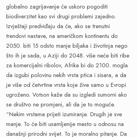
globalno zagrijavanje će uskoro pogoditi
biodiverzitet kao svi drugi problemi zajedno.
Izvještaji predviđaju da će, ako se trenutni
trendovi nastave, na američkom kontinentu do
2050. biti 15 odsto manje biljaka i životinja nego
što ih je sada, u Aziji do 2048. više neće biti ribe
za komercijalni ribolov, Afrika bi do 2100. mogla
da izgubi polovinu nekih vrsta ptica i sisara, a da
je više od četvrtine vrsta koje žive samo u Evropi
ugroženo. Votson kaže da su izgledi sumorni ako
se društvo ne promjeni, ali da je to moguće.
“Nekim vrstama prijeti izumiranje. Drugih je sve
manje. To će biti usamljenije mesto u odnosu na
današnji prirodni svijet. To je moralno pitanje. Da