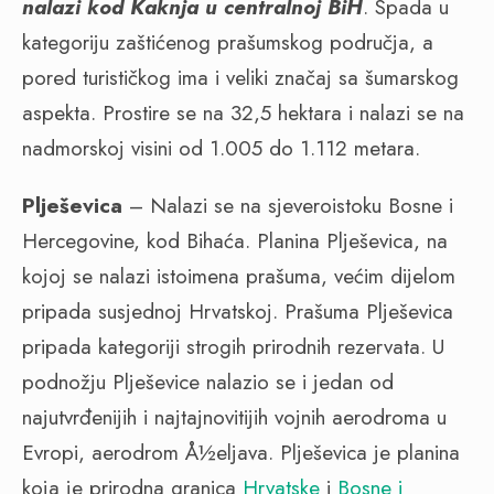
nalazi kod Kaknja u centralnoj BiH
. Spada u
kategoriju zaštićenog prašumskog područja, a
pored turističkog ima i veliki značaj sa šumarskog
aspekta. Prostire se na 32,5 hektara i nalazi se na
nadmorskoj visini od 1.005 do 1.112 metara.
Plješevica
–
Nalazi se na sjeveroistoku Bosne i
Hercegovine, kod Bihaća. Planina Plješevica, na
kojoj se nalazi istoimena prašuma, većim dijelom
pripada susjednoj Hrvatskoj. Prašuma Plješevica
pripada kategoriji strogih prirodnih rezervata. U
podnožju Plješevice nalazio se i jedan od
najutvrđenijih i najtajnovitijih vojnih aerodroma u
Evropi, aerodrom Å½eljava. Plješevica je planina
koja je prirodna granica
Hrvatske
i
Bosne i