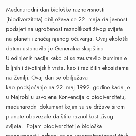
Međunarodni dan biološke raznovrsnosti
(biodiverziteta) obilježava se 22. maja da javnost
podsjeti na ugroženost raznolikosti živog svijeta
na planeti i značaj njenog očuvanja.
Ovaj ekološki
datum ustanovila je Generalna skupština
Ujedinjenih nacija kako bi se zaustavilo izumiranje
biljnih i životinjskih vrsta, kao i različitih ekosistema
na Zemlji. Ovaj dan se obilježava
kao podsjećanje na 22. maj 1992. godine kada je
u Najrobiju usvojena Konvencija o biodiverzitetu,
međunarodni dokument kojim su se države širom
planete obavezale da štite raznolikost živog
svijeta.
Pojam biodiverzitet je biološka
raznovrsnost i odnosi se na rasprostranjenost živih