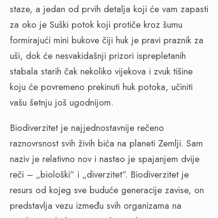
staze, a jedan od prvih detalja koji će vam zapasti
za oko je Suški potok koji protiče kroz šumu
formirajući mini bukove čiji huk je pravi praznik za
uši, dok će nesvakidašnji prizori isprepletanih
stabala starih čak nekoliko vijekova i zvuk tišine
koju će povremeno prekinuti huk potoka, učiniti
vašu šetnju još ugodnijom.
Biodiverzitet je najjednostavnije rečeno
raznovrsnost svih živih bića na planeti Zemlji. Sam
naziv je relativno nov i nastao je spajanjem dvije
reči – „biološki” i „diverzitet”. Biodiverzitet je
resurs od kojeg sve buduće generacije zavise, on
predstavlja vezu između svih organizama na