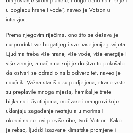
blagostanje širom planete, i dugoročno nam prijeti
u pogledu hrane i vode”, naveo je Votson u
intervjuu.
Prema njegovim riječima, ono što se dešava je
nusprodukt sve bogatijeg i sve naseljenijeg svijeta.
Ljudima treba više hrane, više vode, više energije i
više zemlje, a način na koji je društvo to pokušalo
da ostvari se odrazilo na biodiverzitet, naveo je
naučnik. Važna staništa su podjeljena, strane vrste
su preplavile mnoga mjesta, hemikalije štete
biljkama i životinjama, močvare i mangrovi koje
uklanjaju zagađenje nestaju a u morima i
okeanima se lovi previše ribe, tvrdi Votson. Kako
je rekao, ljudski izazvane klimatske promjene i