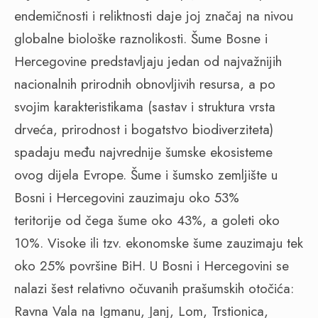
endemičnosti i reliktnosti daje joj značaj na nivou
globalne biološke raznolikosti. Šume Bosne i
Hercegovine predstavljaju jedan od najvažnijih
nacionalnih prirodnih obnovljivih resursa, a po
svojim karakteristikama (sastav i struktura vrsta
drveća, prirodnost i bogatstvo biodiverziteta)
spadaju među najvrednije šumske ekosisteme
ovog dijela Evrope. Šume i šumsko zemljište u
Bosni i Hercegovini zauzimaju oko 53%
teritorije od čega šume oko 43%, a goleti oko
10%. Visoke ili tzv. ekonomske šume zauzimaju tek
oko 25% površine BiH. U Bosni i Hercegovini se
nalazi šest relativno očuvanih prašumskih otočića:
Ravna Vala na Igmanu, Janj, Lom, Trstionica,