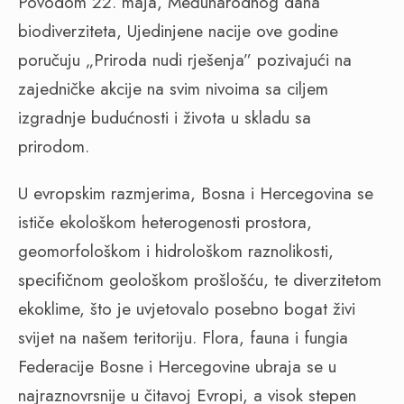
Povodom 22. maja, Međunarodnog dana
biodiverziteta, Ujedinjene nacije ove godine
poručuju „Priroda nudi rješenja” pozivajući na
zajedničke akcije na svim nivoima sa ciljem
izgradnje budućnosti i života u skladu sa
prirodom.
U evropskim razmjerima, Bosna i Hercegovina se
ističe ekološkom heterogenosti prostora,
geomorfološkom i hidrološkom raznolikosti,
specifičnom geološkom prošlošću, te diverzitetom
ekoklime, što je uvjetovalo posebno bogat živi
svijet na našem teritoriju. Flora, fauna i fungia
Federacije Bosne i Hercegovine ubraja se u
najraznovrsnije u čitavoj Evropi, a visok stepen