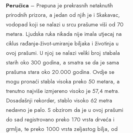
Perućica
–
Prepuna je prekrasnih netaknutih
prirodnih prizora, a jedan od njih je i Skakavac,
vodopad koji se nalazi u srcu prašume viši od 70
metara. Ljudska ruka nikada nije imala utjecaj na
ciklus rađanje-život-umiranje biljaka i životinja u
ovoj prašumi. U njoj se nalazi veliki broj stabala
starih oko 300 godina, a smatra se da je sama
prašuma stara oko 20.000 godina. Ovdje se
mogu pronaći stabla visoka preko 50 metara, a
trenutno najviše izmjereno visoko je 57,4 metra.
Dosadašnji rekorder, stablo visoko 62 metra
nedavno je palo. S obzirom da je u ovoj prašumi
do sad registrovano preko 170 vrsta drveća i
grmlja, te preko 1000 vrsta zeljastog bilja, od