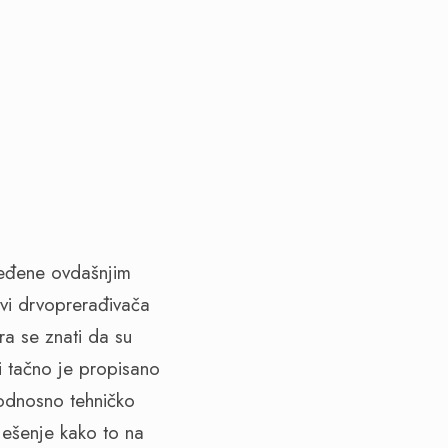
oređene ovdašnjim
evi drvoprerađivača
a se znati da su
i tačno je propisano
 odnosno tehničko
rješenje kako to na