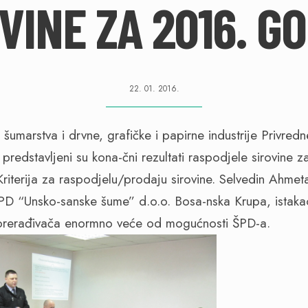
VINE ZA 2016. G
22. 01. 2016.
 šumarstva i drvne, grafičke i papirne industrije Privre
predstavljeni su kona-čni rezultati raspodjele sirovine 
riterija za raspodjelu/prodaju sirovine. Selvedin Ahmet
ŠPD “Unsko-sanske šume” d.o.o. Bosa-nska Krupa, istaka
prerađivača enormno veće od mogućnosti ŠPD-a.