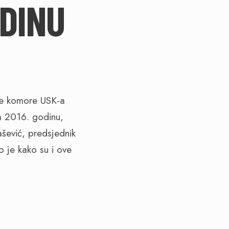
ODINU
dne komore USK-a
za 2016. godinu,
ašević, predsjednik
o je kako su i ove