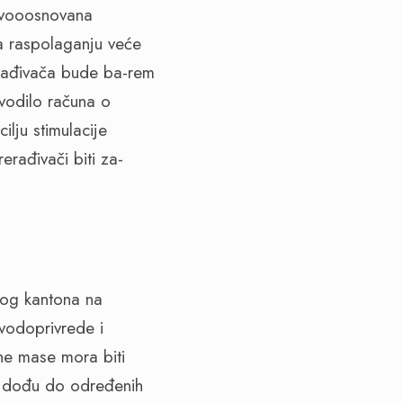
 novooosnovana
na raspolaganju veće
erađivača bude ba-rem
vodilo računa o
ilju stimulacije
erađivači biti za-
kog kantona na
 vodoprivrede i
ne mase mora biti
ri dođu do određenih