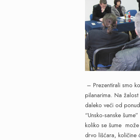
– Prezentirali smo k
pilanarima. Na žalost
daleko veći od ponud
“Unsko-sanske šume” l
koliko se šume može s
drvo lišćara, količine