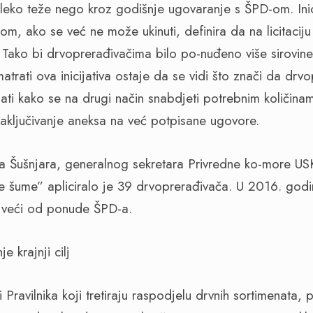
daleko teže nego kroz godišnje ugovaranje s ŠPD-om. Inic
, ako se već ne može ukinuti, definira da na licitacij
Tako bi drvoprerađivačima bilo po-nuđeno više sirovine
atrati ova inicijativa ostaje da se vidi što znači da drv
jati kako se na drugi način snabdjeti potrebnim količina
zaključivanje aneksa na već potpisane ugovore.
a Šušnjara, generalnog sekretara Privredne ko-more USK
šume” apliciralo je 39 drvoprerađivača. U 2016. godini
a veći od ponude ŠPD-a.
e krajnji cilj
i Pravilnika koji tretiraju raspodjelu drvnih sortimenata,