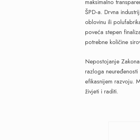
maksimalno transpare
ŠPD-a. Drvna industri
oblovinu ili polufabri
poveća stepen finaliza
potrebne količine siro
Nepostojanje Zakona 
razloga neuređenosti o
efikasnijem razvoju. 
živjeti i raditi.