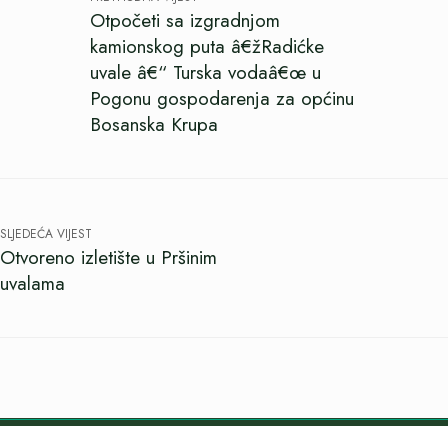
Otpočeti sa izgradnjom
kamionskog puta â€žRadićke
uvale â€“ Turska vodaâ€œ u
Pogonu gospodarenja za općinu
Bosanska Krupa
SLJEDEĆA VIJEST
Otvoreno izletište u Pršinim
uvalama