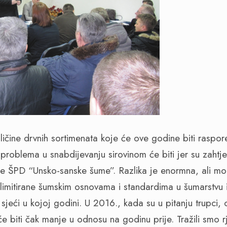
oličine drvnih sortimenata koje će ove godine biti rasp
 problema u snabdijevanju sirovinom će biti jer su zahtj
e ŠPD “Unsko-sanske šume”. Razlika je enormna, ali mor
imitirane šumskim osnovama i standardima u šumarstvu 
jeći u kojoj godini. U 2016., kada su u pitanju trupci,
 će biti čak manje u odnosu na godinu prije. Tražili smo 