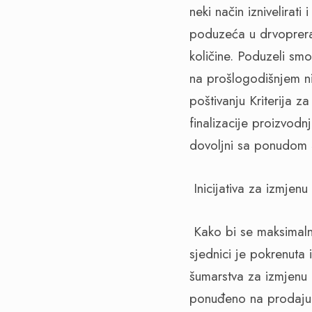
neki način iznivelirat
poduzeća u drvoprerad
količine. Poduzeli sm
na prošlogodišnjem ni
poštivanju Kriterija za
finalizacije proizvod
dovoljni sa ponudom 
Inicijativa za izmjen
Kako bi se maksimal
sjednici je pokrenuta 
šumarstva za izmjenu
ponuđeno na prodaju pu