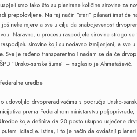
i i uspjeli smo tako što su planirane količine sirovine za
i prepolovljene. Na taj način “stari” pilanari imat će 
o još neke mjere a sve u cilju da snabdjevenost drvopr
vou. Naravno, u procesu raspodjele sirovine strogo se 
 raspodjelu sirovine koji su nedavno izmijenjeni, a sve u c
nje. Sve je rađeno transparentno i nadam se da će drvopr
ŠPD “Unsko-sanske šume” – naglasio je Ahmetašević.
u federalne uredbe
no udovoljilo drvoprerađivačima s područja Unsko-sans
inicijativa prema Federalnom ministarstvu poljoprivrede,
 Uredbe koja definira da 20 posto ukupno usječene drv
tem licitacije. Istina, i to je način da ovdašnji pilana