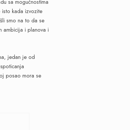
ladu sa mogućnostima
 isto kada izvozite
išli smo na to da se
h ambicija i planova i
na, jedan je od
 spoticanja
svoj posao mora se