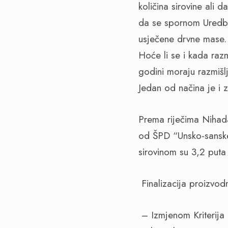
količina sirovine ali 
da se spornom Uredbom
usječene drvne mase. 
Hoće li se i kada razm
godini moraju razmišl
Jedan od načina je i 
Prema riječima Nihad
od ŠPD “Unsko-sanske 
sirovinom su 3,2 put
Finalizacija proizvodnj
– Izmjenom Kriterija 