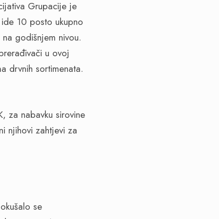
ijativa Grupacije je
u ide 10 posto ukupno
 na godišnjem nivou.
oprerađivači u ovoj
ma drvnih sortimenata.
, za nabavku sirovine
 njihovi zahtjevi za
 pokušalo se