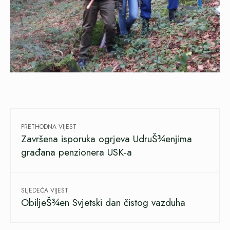
PRETHODNA VIJEST
Završena isporuka ogrjeva UdruŠ¾enjima
građana penzionera USK-a
SLJEDEĆA VIJEST
ObiljeŠ¾en Svjetski dan čistog vazduha