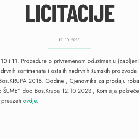
LICITACIJE
12. 10. 2023.
10.i 11. Procedure o privremenom oduzimanju (zapljeni)
nih drvnih sortimenata i ostalih nedrvnih šumskih proizv
.KRUPA 2018. Godine , Cjenovnika za prodaju roba 
UME“ doo Bos.Krupa 12.10.2023., Komisija pokreće 
e preuzeti
ovdje
.