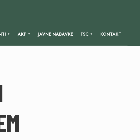
TI
AKP
JAVNE NABAVKE
FSC
KONTAKT
H
EM