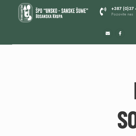
+387 (0)37
Pozovite nas
S