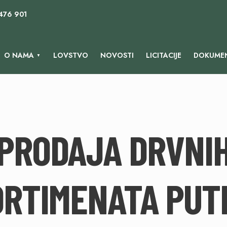
 476 901
O NAMA
LOVSTVO
NOVOSTI
LICITACIJE
DOKUMEN
PRODAJA DRVNI
ORTIMENATA PUT