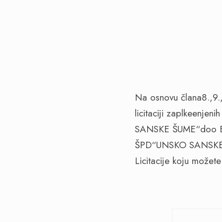
Na osnovu člana8.,9.,
licitaciji zaplkeenje
SANSKE ŠUME“doo Bos
ŠPD“UNSKO SANSKE Š
Licitacije koju možet