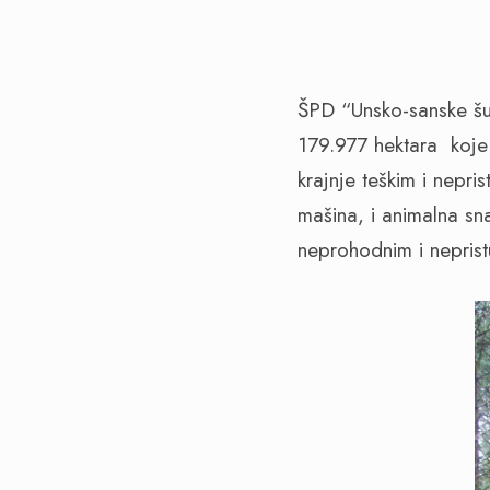
ŠPD “Unsko-sanske š
179.977 hektara koje o
krajnje teškim i nepri
mašina, i animalna s
neprohodnim i neprist