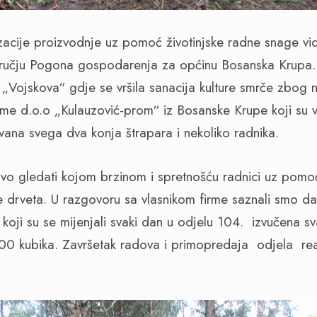
lizacije proizvodnje uz pomoć životinjske radne snage v
ručju Pogona gospodarenja za općinu Bosanska Krupa.
„Vojskova“ gdje se vršila sanacija kulture smrče zbog
irme d.o.o „Kulauzović-prom“ iz Bosanske Krupe koji su v
vana svega dva konja štrapara i nekoliko radnika.
ljivo gledati kojom brzinom i spretnošću radnici uz pomoć
ine drveta. U razgovoru sa vlasnikom firme saznali smo 
koji su se mijenjali svaki dan u odjelu 104. izvučena 
800 kubika. Završetak radova i primopredaja odjela rea