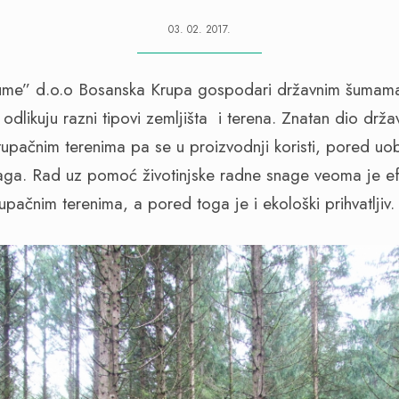
03. 02. 2017.
ume” d.o.o Bosanska Krupa gospodari državnim šumama
dlikuju razni tipovi zemljišta i terena. Znatan dio drža
stupačnim terenima pa se u proizvodnji koristi, pored uo
naga. Rad uz pomoć životinjske radne snage veoma je ef
upačnim terenima, a pored toga je i ekološki prihvatljiv