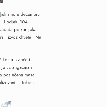
idjeli smo u decembru
 U odjelu 104.
 napada potkornjaka,
ršili izvoz drveta. Na
 konja izvlače i
da je uz angažman
sva posječena masa
lizovani su tokom