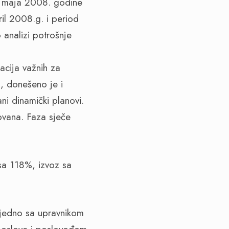
6. maja 2008. godine
ril 2008.g. i period
 analizi potrošnje
acija važnih za
, donešeno je i
ni dinamički planovi.
ovana. Faza sječe
 sa 118%, izvoz sa
ajedno sa upravnikom