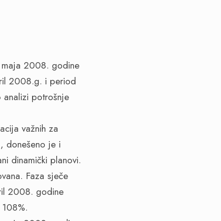
6. maja 2008. godine
ril 2008.g. i period
 analizi potrošnje
acija važnih za
, donešeno je i
ni dinamički planovi.
ovana. Faza sječe
ril 2008. godine
a 108%.