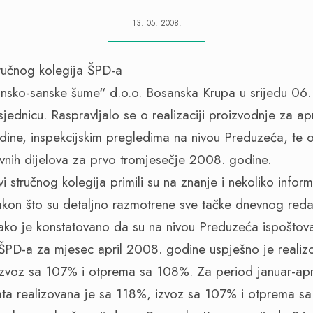
13. 05. 2008.
„Unsko-sanske šume“ d.o.o. Bosanska Krupa u srijedu 0
jednicu. Raspravljalo se o realizaciji proizvodnje za ap
dine, inspekcijskim pregledima na nivou Preduzeća, te o
rvnih dijelova za prvo tromjesečje 2008. godine.
 stručnog kolegija primili su na znanje i nekoliko inform
kon što su detaljno razmotrene sve tačke dnevnog reda
Tako je konstatovano da su na nivou Preduzeća ispoštova
ŠPD-a za mjesec april 2008. godine uspješno je realiz
 izvoz sa 107% i otprema sa 108%. Za period januar-ap
nata realizovana je sa 118%, izvoz sa 107% i otprema s