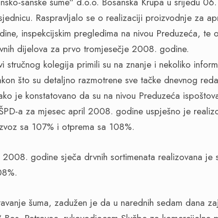
„Unsko-sanske šume“ d.o.o. Bosanska Krupa u srijedu 0
jednicu. Raspravljalo se o realizaciji proizvodnje za ap
dine, inspekcijskim pregledima na nivou Preduzeća, te o
rvnih dijelova za prvo tromjesečje 2008. godine.
 stručnog kolegija primili su na znanje i nekoliko inform
kon što su detaljno razmotrene sve tačke dnevnog reda
Tako je konstatovano da su na nivou Preduzeća ispoštova
ŠPD-a za mjesec april 2008. godine uspješno je realiz
 izvoz sa 107% i otprema sa 108%.
l 2008. godine sječa drvnih sortimenata realizovana je
08%.
ištavanje šuma, zadužen je da u narednih sedam dana z