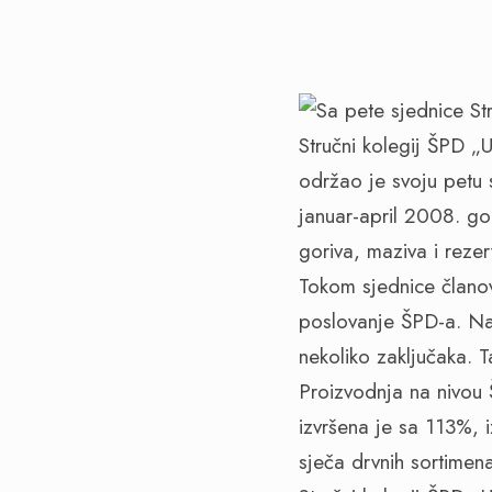
Stručni kolegij ŠPD 
održao je svoju petu s
januar-april 2008. go
goriva, maziva i reze
Tokom sjednice članovi
poslovanje ŠPD-a. Na
nekoliko zaključaka. 
Proizvodnja na nivou 
izvršena je sa 113%,
sječa drvnih sortime