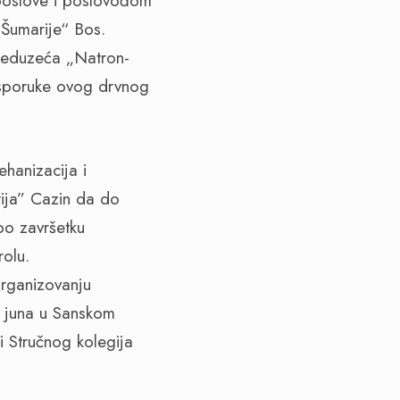
poslove i poslovođom
„Šumarije“ Bos.
preduzeća „Natron-
 isporuke ovog drvnog
hanizacija i
rija” Cazin da do
po završetku
rolu.
organizovanju
m juna u Sanskom
i Stručnog kolegija