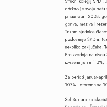
Stručni kolegij ŠPD 
održao je svoju petu s
januar-april 2008. go
goriva, maziva i reze
Tokom sjednice članovi
poslovanje ŠPD-a. Na
nekoliko zaključaka. 
Proizvodnja na nivou 
izvršena je sa 113%,
Za period januar-apri
107% i otprema sa 1
Šef Sektora za iskor