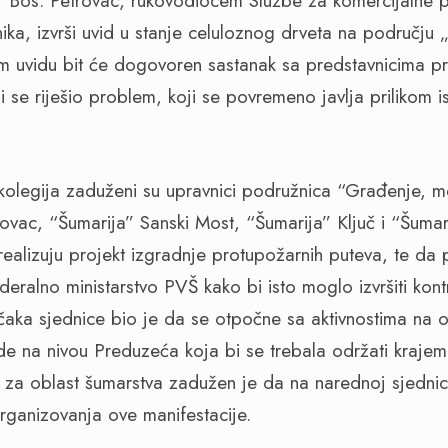
“ Bos. Petrovac, rukovodiocem Službe za komercijalne 
ika, izvrši uvid u stanje celuloznog drveta na području 
om uvidu bit će dogovoren sastanak sa predstavnicima 
 se riješio problem, koji se povremeno javlja prilikom
kolegija zaduženi su upravnici podružnica “Građenje, me
ovac, “Šumarija” Sanski Most, “Šumarija” Ključ i “Šuma
alizuju projekt izgradnje protupožarnih puteva, te da 
ederalno ministarstvo PVŠ kako bi isto moglo izvršiti kont
učaka sjednice bio je da se otpočne sa aktivnostima na 
e na nivou Preduzeća koja bi se trebala održati kraje
or za oblast šumarstva zadužen je da na narednoj sjednic
ganizovanja ove manifestacije.