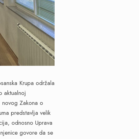
osanska Krupa održala
o aktualnoj
gu novog Zakona o
uma predstavlja velik
ucija, odnosno Uprava
činjenice govore da se