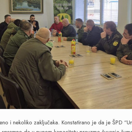
no i nekoliko zaključaka. Konstatirano je da je ŠPD “
 spremno da u punom kapacitetu preuzme čuvanje šuma 