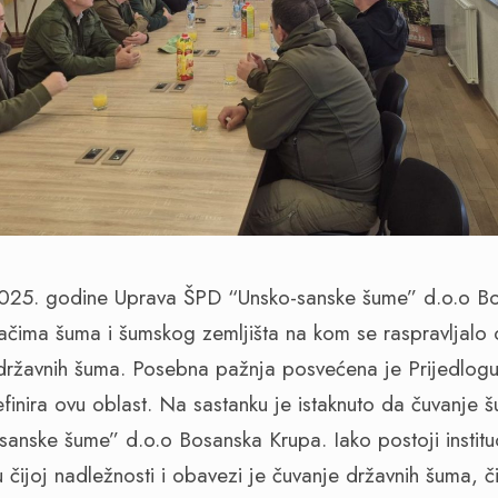
2025. godine Uprava ŠPD “Unsko-sanske šume” d.o.o B
ačima šuma i šumskog zemljišta na kom se raspravljalo 
 državnih šuma. Posebna pažnja posvećena je Prijedlo
inira ovu oblast. Na sastanku je istaknuto da čuvanje š
anske šume” d.o.o Bosanska Krupa. Iako postoji instit
 čijoj nadležnosti i obavezi je čuvanje državnih šuma, 