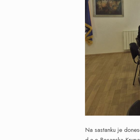
Na sastanku je donese
d.o.o Bosanska Krupa