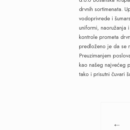
drvnih sortimenata. U
vodoprivrede i šumars
uniformi, naoružanja
kontrole prometa drvn
predloženo je da se n
Preuzimanjem poslova
kao našeg najvećeg pr
tako i prisutni čuvari 
←