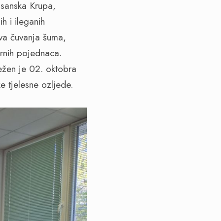
osanska Krupa,
h i ileganih
ova čuvanja šuma,
ornih pojednaca.
ežen je 02. oktobra
 tjelesne ozljede.