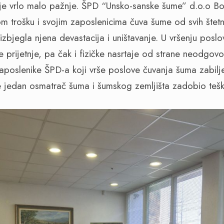
e vrlo malo pažnje. ŠPD “Unsko-sanske šume” d.o.o B
m trošku i svojim zaposlenicima čuva šume od svih štetni
 izbjegla njena devastacija i uništavanje. U vršenju posl
e prijetnje, pa čak i fizičke nasrtaje od strane neodgov
aposlenike ŠPD-a koji vrše poslove čuvanja šuma zabilj
 jedan osmatrač šuma i šumskog zemljišta zadobio teške