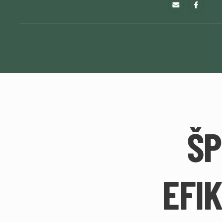
ŠP
EFI