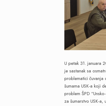
U petak 31. januara 
je sastanak sa osmatr
problematici čuvanja
šumama USK-a koji def
problem ŠPD “Unsko-s
za šumarstvo USK-a, u