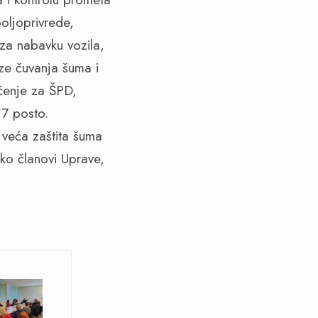
oljoprivrede,
za nabavku vozila,
ze čuvanja šuma i
ećenje za ŠPD,
 7 posto.
 veća zaštita šuma
ko članovi Uprave,