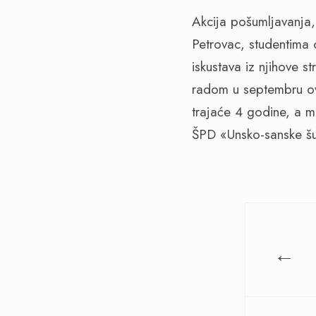
Akcija pošumljavanja,
Petrovac, studentima 
iskustava iz njihove 
radom u septembru ov
trajaće 4 godine, a m
ŠPD «Unsko-sanske š
←