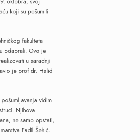
9. oktobra, svoj
aću koji su pošumili
hničkog fakulteta
u odabrali. Ovo je
realizovati u saradnji
vio je prof.dr. Halid
i pošumljavanja vidim
truci. Njihova
rana, ne samo opstati,
marstva Fadil Šehić.