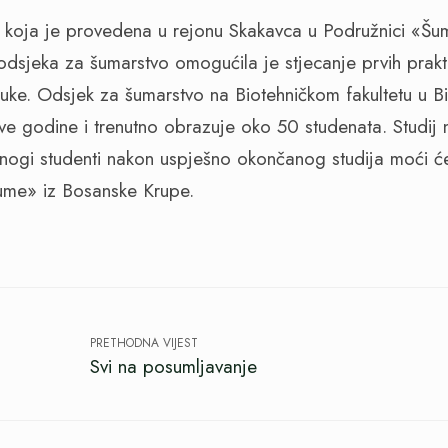
 koja je provedena u rejonu Skakavca u Podružnici «Šu
odsjeka za šumarstvo omogućila je stjecanje prvih prakti
struke. Odsjek za šumarstvo na Biotehničkom fakultetu u 
e godine i trenutno obrazuje oko 50 studenata. Studij
nogi studenti nakon uspješno okončanog studija moći ć
ume» iz Bosanske Krupe.
PRETHODNA VIJEST
Svi na posumljavanje