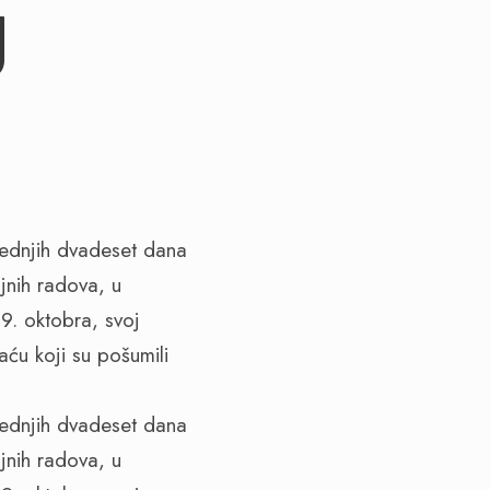
U
jednjih dvadeset dana
jnih radova, u
9. oktobra, svoj
aću koji su pošumili
jednjih dvadeset dana
jnih radova, u