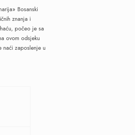
marija» Bosanski
čnih znanja i
Bihaću, počeo je sa
 na ovom odsjeku
e naći zaposlenje u