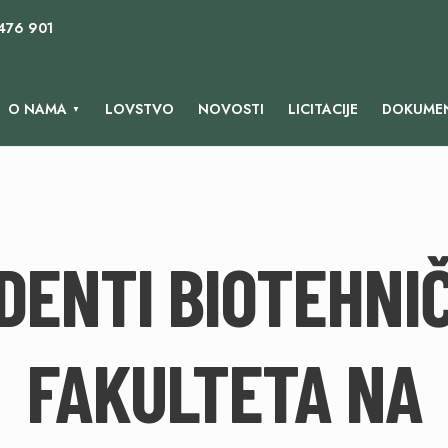
 476 901
O NAMA
LOVSTVO
NOVOSTI
LICITACIJE
DOKUMEN
DENTI BIOTEHNI
FAKULTETA NA