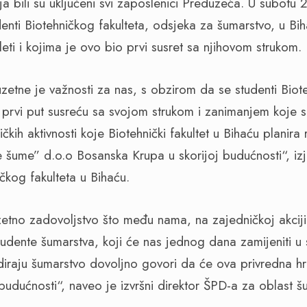
 bili su uključeni svi zaposlenici Preduzeća. U subotu 2
denti Biotehničkog fakulteta, odsjeka za šumarstvo, u Bih
eti i kojima je ovo bio prvi susret sa njihovom strukom.
etne je važnosti za nas, s obzirom da se studenti Biote
prvi put susreću sa svojom strukom i zanimanjem koje s
kih aktivnosti koje Biotehnički fakultet u Bihaću planira 
šume” d.o.o Bosanska Krupa u skorijoj budućnosti“, izja
čkog fakulteta u Bihaću.
zetno zadovoljstvo što među nama, na zajedničkoj akcij
udente šumarstva, koji će nas jednog dana zamijeniti u s
diraju šumarstvo dovoljno govori da će ova privredna h
udućnosti“, naveo je izvršni direktor ŠPD-a za oblast šu