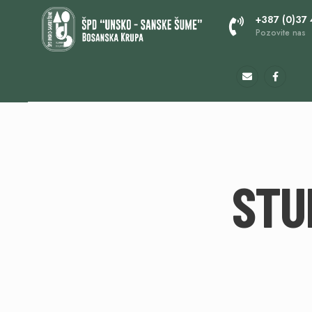
+387 (0)37
Pozovite nas
STU