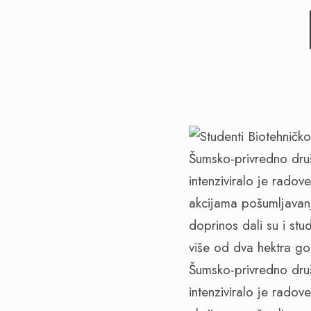
Šumsko-privredno dru
intenziviralo je radov
akcijama pošumljavanja
doprinos dali su i stu
više od dva hektra gol
Šumsko-privredno dru
intenziviralo je radov