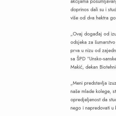
akcijama pošumljavanja
doprinos dali su i stu
više od dva hektra gol
„Ovaj događaj od izuz
odsjeka za šumarstvo 
prva u nizu od zajednič
sa ŠPD “Unsko-sanske 
Makić, dekan Biotehni
„Meni predstavlja izu
naše mlade kolege, st
opredjeljenost da stu
nego i napredovati u b