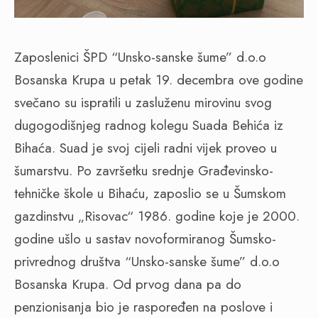
Zaposlenici ŠPD “Unsko-sanske šume” d.o.o
Bosanska Krupa u petak 19. decembra ove godine
svečano su ispratili u zasluženu mirovinu svog
dugogodišnjeg radnog kolegu Suada Behića iz
Bihaća. Suad je svoj cijeli radni vijek proveo u
šumarstvu. Po završetku srednje Građevinsko-
tehničke škole u Bihaću, zaposlio se u Šumskom
gazdinstvu „Risovac“ 1986. godine koje je 2000.
godine ušlo u sastav novoformiranog Šumsko-
privrednog društva “Unsko-sanske šume” d.o.o
Bosanska Krupa. Od prvog dana pa do
penzionisanja bio je raspoređen na poslove i