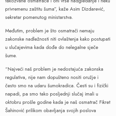
takozvane osmatrače i oni vrše nadgledanje i neku
privremenu zaštitu šuma”, kaže Asim Dizdarević,
sekretar pomenutog ministarstva.
Međutim, problem je što osmatrači nemaju
zakonske nadležnosti niti ovlaštenja kako postupati
u slučajevima kada dođe do nelegalne sječe
šume.
“Najveći naš problem je nedostajuća zakonska
regulativa, nije nam dopušteno nositi oružje i
često smo na udaru šumokradica. Česti su i fizički
napadi, pa smo tako posljednji slučaj imali u
oktobru prošle godine kada je naš osmatrač Fikret
Šahinović prilikom obavljanja svojih poslova