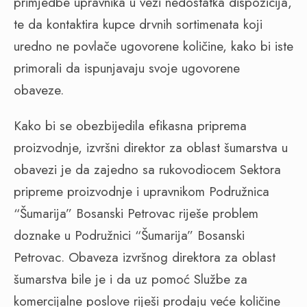
primjedbe upravnika u vezi nedostatka dispozicija,
te da kontaktira kupce drvnih sortimenata koji
uredno ne povlače ugovorene količine, kako bi iste
primorali da ispunjavaju svoje ugovorene
obaveze.
Kako bi se obezbijedila efikasna priprema
proizvodnje, izvršni direktor za oblast šumarstva u
obavezi je da zajedno sa rukovodiocem Sektora
pripreme proizvodnje i upravnikom Podružnica
“Šumarija” Bosanski Petrovac riješe problem
doznake u Podružnici “Šumarija” Bosanski
Petrovac. Obaveza izvršnog direktora za oblast
šumarstva bile je i da uz pomoć Službe za
komercijalne poslove riješi prodaju veće količine