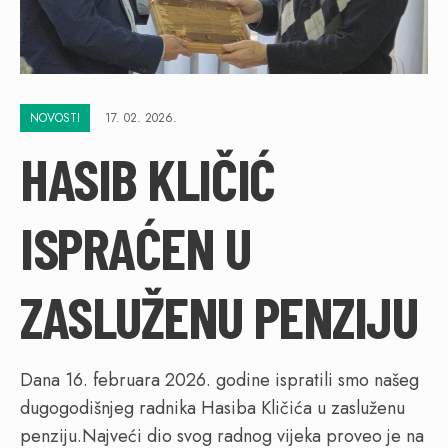
NOVOSTI
17. 02. 2026.
HASIB KLIČIĆ
ISPRAĆEN U
ZASLUŽENU PENZIJU
Dana 16. februara 2026. godine ispratili smo našeg
dugogodišnjeg radnika Hasiba Kličića u zasluženu
penziju.Najveći dio svog radnog vijeka proveo je na