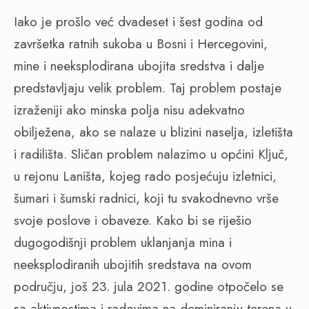
Iako je prošlo već dvadeset i šest godina od
završetka ratnih sukoba u Bosni i Hercegovini,
mine i neeksplodirana ubojita sredstva i dalje
predstavljaju velik problem. Taj problem postaje
izraženiji ako minska polja nisu adekvatno
obilježena, ako se nalaze u blizini naselja, izletišta
i radilišta. Sličan problem nalazimo u općini Ključ,
u rejonu Laništa, kojeg rado posjećuju izletnici,
šumari i šumski radnici, koji tu svakodnevno vrše
svoje poslove i obaveze. Kako bi se riješio
dugogodišnji problem uklanjanja mina i
neeksplodiranih ubojitih sredstava na ovom
području, još 23. jula 2021. godine otpočelo se
sa aktivnostima i radovima na deminiranju terena u