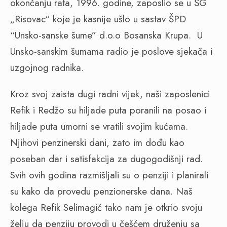
okončanju rata, 1996. godine, zaposlio se u ŠG
„Risovac“ koje je kasnije ušlo u sastav ŠPD
“Unsko-sanske šume” d.o.o Bosanska Krupa.
U
Unsko-sanskim šumama radio je poslove sjekača i
uzgojnog radnika.
Kroz svoj zaista dugi radni vijek, naši zaposlenici
Refik i Redžo su hiljade puta poranili na posao i
hiljade puta umorni se vratili svojim kućama.
Njihovi penzinerski dani, zato im dođu kao
poseban dar i satisfakcija za dugogodišnji rad.
Svih ovih godina razmišljali su o penziji i planirali
su kako da provedu penzionerske dana. Naš
kolega Refik Selimagić tako nam je otkrio svoju
želju da penziju provodi u češćem druženju sa