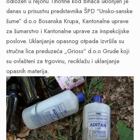
odložen u rejonu Tihotine kod Bihaća uklonjen je
danas u prisustvu predstavnika ŠPD “Unsko-sanske
šume” d.o.o Bosanska Krupa, Kantonalne uprave
za šumarstvo i Kantonalne uprave za inspekcijske
poslove. Uklanjanje opasnog otpada izvršila su
stručna lica preduzeća „Grioss“ d.o.o Grude koji
su ovlašteni za trgovinu, reciklažu i uklanjanje
opasnih materija.