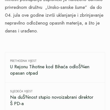
privrednom društvu „Unsko-sanske šume“ da do
04. jula ove godine izvrši uklanjanje i zbrinjavanje
nepravilno odloženog opasnih materija, a što je
danas i urađeno.
PRETHODNA VIJEST
U Rejonu Tihotine kod Bihaća odloŠ¾en
opasan otpad
SLJEDEĆA VIJEST
Na duŠ¾nost stupio novoizabrani direktor
Š PD-a