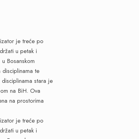
zator je treće po
ržati u petak i
t” u Bosanskom
 disciplinama te
disciplinama stara je
sijom na BiH. Ova
ena na prostorima
zator je treće po
ržati u petak i