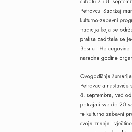
subotu 7. i 8. septe
Petrovcu. Sadržaj mani
kulturno-zabavni prog
tradicija koja se odr
praksa zadržala se j
Bosne i Hercegovine. 
naredne godine organi
Ovogodišnja šumarija
Petrovac a nastaviće 
8. septembra, već od 
potrajati sve do 20 s
te kulturno zabavni p
svoja znanja i vješti