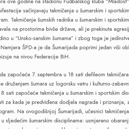
mbra ove godine na stadionu Fudbalskog kluba “Mlados
festacije sačinjavaju takmičenja u šumarskim i sportskim
ram. Takmičenje šumskih radnika u šumarskim i sportskim 
žavala na prostorima bivše države, ali je prekinuta agre
edino u “Unsko-sanskim šumama” i zbog toga je jedinstv
Namjera ŠPD-a je da Šumarijada poprimi jedan viši obl
zuje na nivou Federacije BiH.
da započeće 7. septembra u 18 sati defileom takmičara
se druženjem šumara uz logorsku vatru i kulturno-zabav
8 sati započeće takmičenja u šumarskim i sportskim dis
ati za kada je predviđena dodjela nagrada i priznanja, 
rogram. Na ovogodišnjoj Šumarijadi, učesnici takmičenj
ne u sljedećim šumarskim disciplinama: usmjereno obaranj