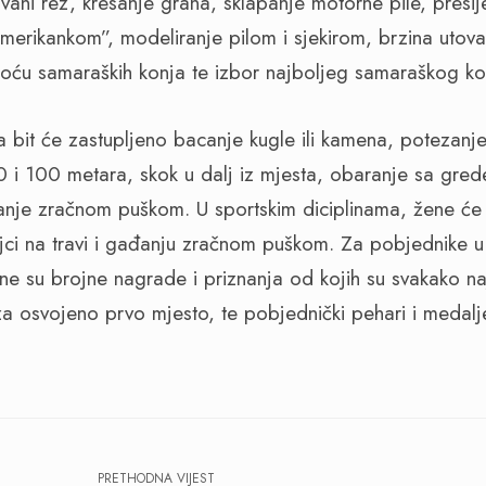
vani rez, kresanje grana, sklapanje motorne pile, presij
amerikankom”, modeliranje pilom i sjekirom, brzina utova
oću samaraških konja te izbor najboljeg samaraškog ko
na bit će zastupljeno bacanje kugle ili kamena, potezanj
0 i 100 metara, skok u dalj iz mjesta, obaranje sa gr
nje zračnom puškom. U sportskim diciplinama, žene će u
ci na travi i gađanju zračnom puškom. Za pobjednike u 
e su brojne nagrade i priznanja od kojih su svakako najv
za osvojeno prvo mjesto, te pobjednički pehari i medalj
PRETHODNA VIJEST