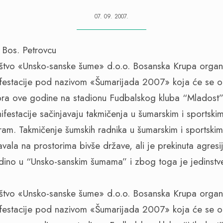
07. 09. 2007.
štvo «Unsko-sanske šume» d.o.o. Bosanska Krupa organi
festacije pod nazivom «Šumarijada 2007» koja će se od
mbra ove godine na stadionu Fudbalskog kluba “Mlados
festacije sačinjavaju takmičenja u šumarskim i sportskim
ram. Takmičenje šumskih radnika u šumarskim i sportskim 
žavala na prostorima bivše države, ali je prekinuta agre
edino u “Unsko-sanskim šumama” i zbog toga je jedinstv
štvo «Unsko-sanske šume» d.o.o. Bosanska Krupa organi
festacije pod nazivom «Šumarijada 2007» koja će se od