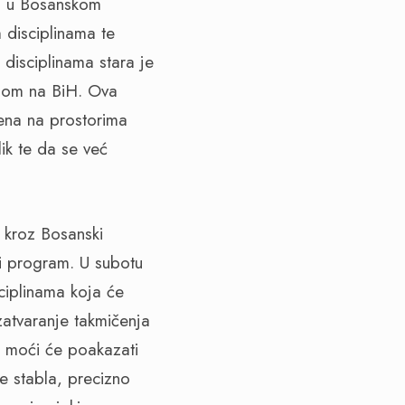
t” u Bosanskom
 disciplinama te
disciplinama stara je
sijom na BiH. Ova
ena na prostorima
ik te da se već
 kroz Bosanski
ni program. U subotu
ciplinama koja će
zatvaranje takmičenja
a moći će poakazati
e stabla, precizno