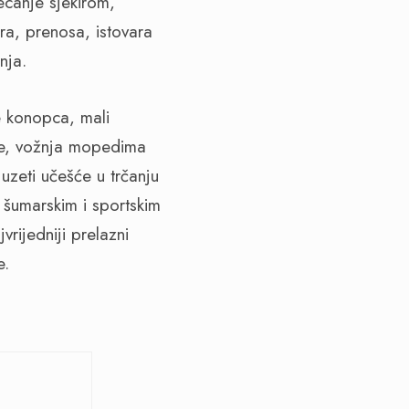
ecanje sjekirom,
ra, prenosa, istovara
nja.
e konopca, mali
ede, vožnja mopedima
zeti učešće u trčanju
šumarskim i sportskim
rijedniji prelazni
e.