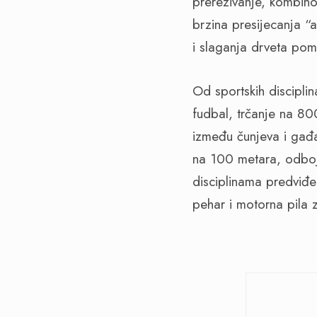
prerezivanje, kombino
brzina presijecanja “
i slaganja drveta pom
Od sportskih discipli
fudbal, trčanje na 80
između čunjeva i gađa
na 100 metara, odboj
disciplinama predviđen
pehar i motorna pila 