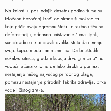
Na žalost, u posljednjih desetak godina šume su
izložene bezočnoj krađi od strane šumokradica
koje pričinjavaju ogromnu štetu i direktno utiču na
deforestaciju, odnosno uništavanje šuma. Ipak,
šumokradice ne bi pravili ovoliku štetu da nemaju
svoje kupce među nama samima. Da bi uštedili
nekakvu sitnicu, građani kupuju drvo „na crno“ ne
vodeći računa o tome da tako direktno pomažu
nestajanje našeg najvećeg prirodnog blaga,
pomažu nestajanje prirodnih fabrika zdravlja, pitke
vode i čistog zraka.