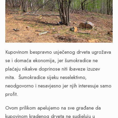
Kupovinom bespravno usječenog drveta ugrožava
se i domaća ekonomija, jer šumokradice ne
plaćaju nikakve doprinose niti ibaveze izuzev
mita. Šumokradice sijeku neselektivno,
neodgovorno i nesavjesno jer njih interesuje samo
profit.
Ovom prilikom apelujemo na sve građane da
kupovinom kradenog drveta ne sudjeluju u