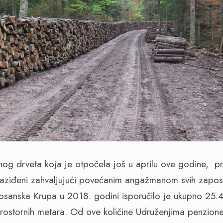
og drveta koja je otpočela još u aprilu ove godine,
pr
vaziđeni zahvaljujući povećanim angažmanom svih zaposl
osanska Krupa u 2018. godini isporučilo je ukupno 25.
ostornih metara. Od ove količine Udruženjima penzione