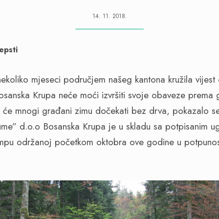
14. 11. 2018.
epsti
 nekoliko mjeseci područjem našeg kantona kružila vijes
osanska Krupa neće moći izvršiti svoje obaveze prema
a će mnogi građani zimu dočekati bez drva, pokazalo s
me” d.o.o Bosanska Krupa je u skladu sa potpisanim u
ampu održanoj početkom oktobra ove godine u potpunosti