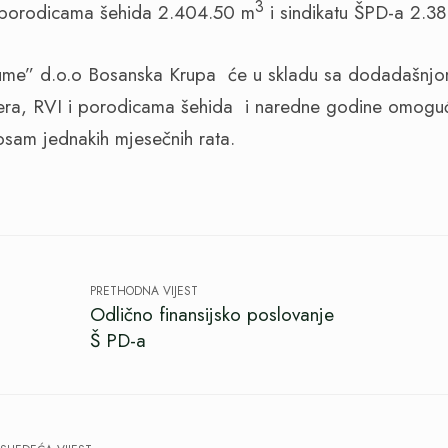
3
i porodicama šehida 2.404.50 m
i sindikatu ŠPD-a 2.3
ume” d.o.o Bosanska Krupa
će u skladu sa dodadašnj
era, RVI i porodicama šehida
i naredne godine omogući
osam jednakih mjesečnih rata.
PRETHODNA VIJEST
Odlično finansijsko poslovanje
Š PD-a