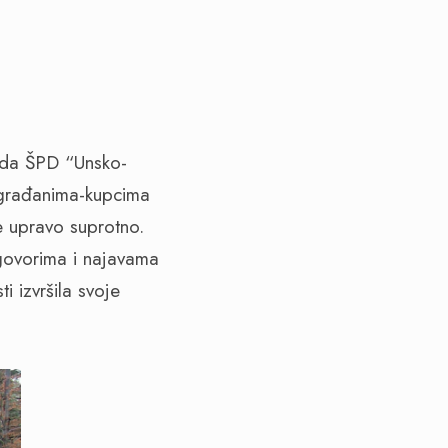
t da ŠPD “Unsko-
 građanima-kupcima
e upravo suprotno.
govorima i najavama
 izvršila svoje