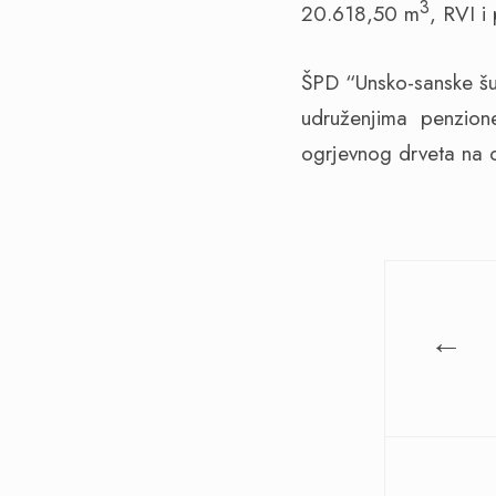
3
20.618,50 m
, RVI 
ŠPD “Unsko-sanske š
udruženjima
penzion
ogrjevnog drveta na 
←