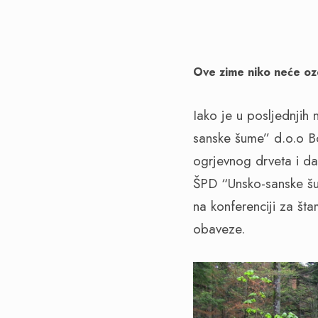
Ove zime niko neće oz
Iako je u posljednjih
sanske šume” d.o.o B
ogrjevnog drveta i d
ŠPD “Unsko-sanske šu
na konferenciji za št
obaveze.