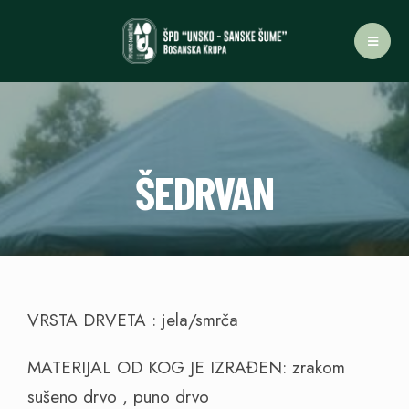
ŠEDRVAN
VRSTA DRVETA : jela/smrča
MATERIJAL OD KOG JE IZRAĐEN: zrakom
sušeno drvo , puno drvo