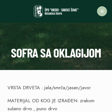
SOFRA SA OKLAGIJOM
VRSTA DRVETA : jela/smrča/jasen/javor
MATERIJAL OD KOG JE IZRAĐEN: zrakom
sušeno drvo , puno drvo