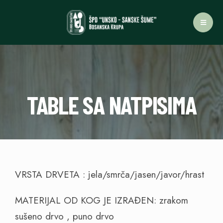
TABLE SA NATPISIMA
VRSTA DRVETA : jela/smrča/jasen/javor/hrast
MATERIJAL OD KOG JE IZRAĐEN: zrakom
sušeno drvo , puno drvo